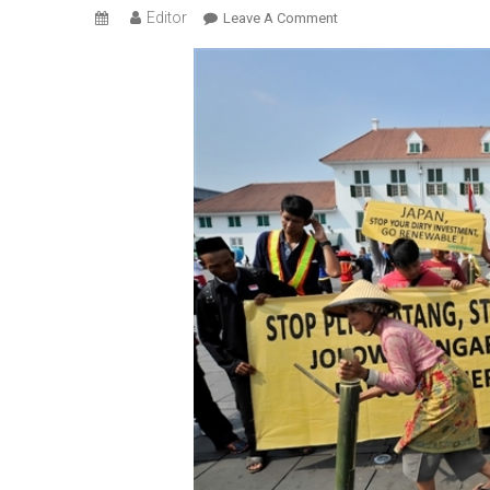
Editor
On
Leave A Comment
Greenpeace
Dorong
Indonesia
Kembangkan
Energi
Terbaharukan