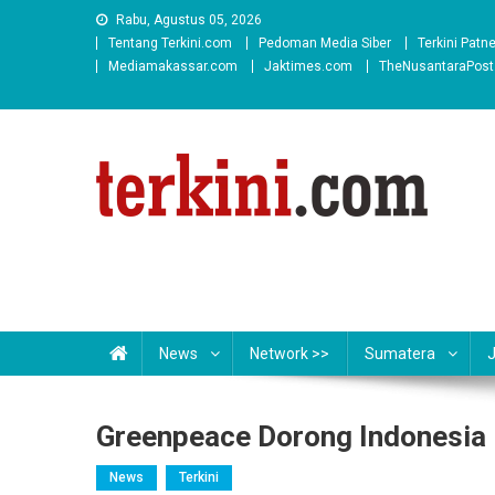
Skip
Rabu, Agustus 05, 2026
to
Tentang Terkini.com
Pedoman Media Siber
Terkini Patn
content
Mediamakassar.com
Jaktimes.com
TheNusantaraPos
News
Network >>
Sumatera
Greenpeace Dorong Indonesia
News
Terkini