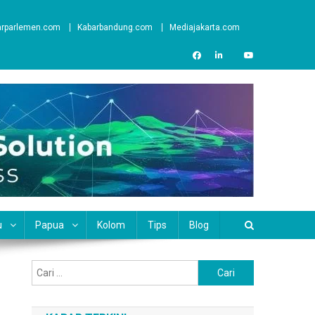
arparlemen.com
Kabarbandung.com
Mediajakarta.com
u
Papua
Kolom
Tips
Blog
Cari
untuk: