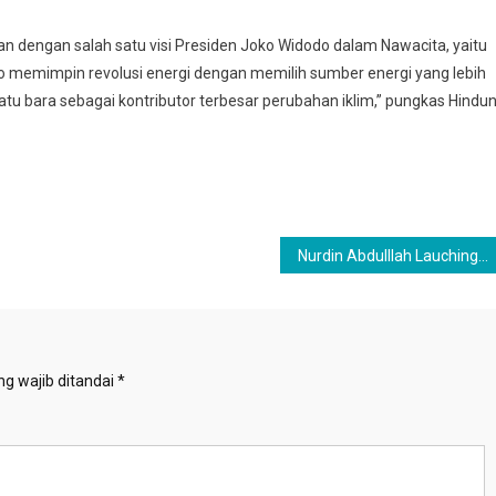
 dengan salah satu visi Presiden Joko Widodo dalam Nawacita, yaitu
 memimpin revolusi energi dengan memilih sumber energi yang lebih
atu bara sebagai kontributor terbesar perubahan iklim,” pungkas Hindun
Nurdin Abdulllah Lauching Social Media SEe Forest
g wajib ditandai
*