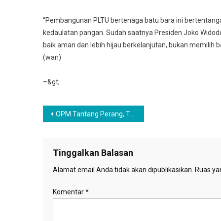
“Pembangunan PLTU bertenaga batu bara ini bertentangan
kedaulatan pangan. Sudah saatnya Presiden Joko Widodo
baik aman dan lebih hijau berkelanjutan, bukan memilih b
(wan)
–&gt;
Navigasi
OPM Tantang Perang, TNI Diimbau Tidak Terpancing
pos
Tinggalkan Balasan
Alamat email Anda tidak akan dipublikasikan.
Ruas yan
Komentar
*