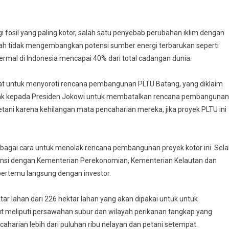
i fosil yang paling kotor, salah satu penyebab perubahan iklim dengan
ah tidak mengembangkan potensi sumber energi terbarukan seperti
rmal di Indonesia mencapai 40% dari total cadangan dunia.
 kuat untuk menyoroti rencana pembangunan PLTU Batang, yang diklaim
sak kepada Presiden Jokowi untuk membatalkan rencana pembangunan
tani karena kehilangan mata pencaharian mereka, jika proyek PLTU ini
agai cara untuk menolak rencana pembangunan proyek kotor ini. Sela
iensi dengan Kementerian Perekonomian, Kementerian Kelautan dan
ertemu langsung dengan investor.
ar lahan dari 226 hektar lahan yang akan dipakai untuk untuk
 meliputi persawahan subur dan wilayah perikanan tangkap yang
harian lebih dari puluhan ribu nelayan dan petani setempat.