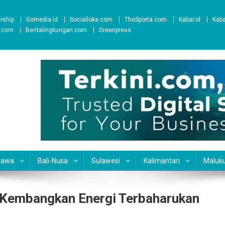
ership
Gomedia.id
Socialloka.com
TheSporta.com
Kabar.id
Kab
t.com
Beritalingkungan.com
Greenpress
Jawa
Bali-Nusa
Sulawesi
Kalimantan
Maluk
 Kembangkan Energi Terbaharukan