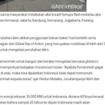
rsama masyarakat melakukan aksi kreatif berupa
flash mob
atau aksi
esia termasuk Jakarta, Bandung, Semarang, Jogjakarta, Padang,
ubahan iklim akibat penggunaan bahan bakar fosil berlebih serta
bagian dari
Global
Day of Action
, yang merupakan mobilisasi di lebih dari 
 untuk mengatasi perubahan iklim.
erintah untuk bangun dan beraksi mengatasi bencana global ini
 memperkuat kebijakan moratorium hutan. “Apabila Pemerintah gagal
 di atas, maka bisa dipastikan Indonesia tidak dapat memenuhi
intah kepada dunia,” ujar Hindun Mulaika, Jurukampanye Iklim dan
 energi sebesar 35.000 MW untuk Indonesia, dimana 60%nya berasal
jukkan bahwa sampai 20 tahun ke depan Indonesia masih akan