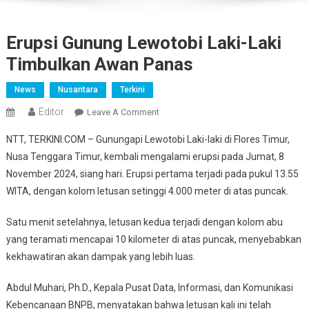
Erupsi Gunung Lewotobi Laki-Laki
Timbulkan Awan Panas
News
Nusantara
Terkini
Editor
On
Leave A Comment
Erupsi
NTT, TERKINI.COM – Gunungapi Lewotobi Laki-laki di Flores Timur,
Gunung
Nusa Tenggara Timur, kembali mengalami erupsi pada Jumat, 8
Lewotobi
November 2024, siang hari. Erupsi pertama terjadi pada pukul 13.55
Laki-
WITA, dengan kolom letusan setinggi 4.000 meter di atas puncak.
Laki
Timbulkan
Satu menit setelahnya, letusan kedua terjadi dengan kolom abu
Awan
Panas
yang teramati mencapai 10 kilometer di atas puncak, menyebabkan
kekhawatiran akan dampak yang lebih luas.
Abdul Muhari, Ph.D., Kepala Pusat Data, Informasi, dan Komunikasi
Kebencanaan BNPB, menyatakan bahwa letusan kali ini telah