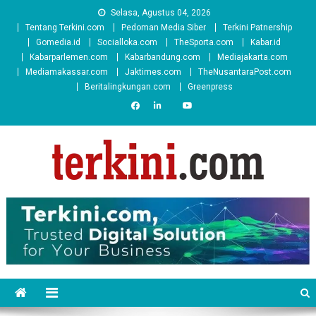
Skip
Selasa, Agustus 04, 2026
to
Tentang Terkini.com
Pedoman Media Siber
Terkini Patnership
content
Gomedia.id
Socialloka.com
TheSporta.com
Kabar.id
Kabarparlemen.com
Kabarbandung.com
Mediajakarta.com
Mediamakassar.com
Jaktimes.com
TheNusantaraPost.com
Beritalingkungan.com
Greenpress