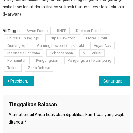
risiko lebih lanjut dari aktivitas vulkanik Gunung Lewotobi Laki-laki
(Marwan)
Tagged
Awan Panas
BNPB
Disaster Relief
Erupsi Gunung Api
Erupsi Lewotobi
Flores Timur
Gunung Api
Gunung Lewotobi Laki-Laki
Hujan Abu
Indonesia Bencana
Kebencanaan
NTT Terkini
Pemerintah
Pengungsian
Pengungsian Tertampung
Terkini
Zona Bahaya
Navigasi
Presiden Prabowo Awali Kunjungan Internasional, Bertemu Xi Jinping hingga Hadiri G20 di Brasil”
Gunungapi Iya Naik ke Level III, BNPB Ingatkan Pemkab Ende untuk Waspada
pos
Tinggalkan Balasan
Alamat email Anda tidak akan dipublikasikan.
Ruas yang wajib
ditandai
*