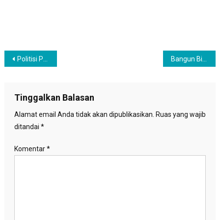
Navigasi
Politisi PKS : Terorisme Tidak Punya Ideologi, Kecuali Membuat Kekacauan
Bangun Bisnis dari Nol, Thai Lee Sukses Jadi Miliarder
pos
Tinggalkan Balasan
Alamat email Anda tidak akan dipublikasikan.
Ruas yang wajib
ditandai
*
Komentar
*