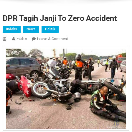
DPR Tagih Janji To Zero Accident
Indeks
News
Politik
Editor
On
Leave A Comment
DPR
Tagih
Janji
To
Zero
Accident