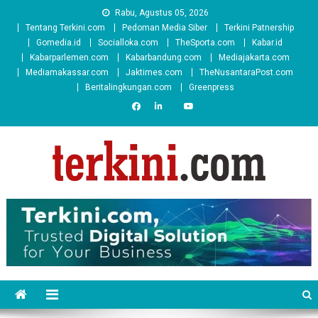
Skip
Rabu, Agustus 05, 2026
to
Tentang Terkini.com
Pedoman Media Siber
Terkini Patnership
content
Gomedia.id
Socialloka.com
TheSporta.com
Kabar.id
Kabarparlemen.com
Kabarbandung.com
Mediajakarta.com
Mediamakassar.com
Jaktimes.com
TheNusantaraPost.com
Beritalingkungan.com
Greenpress