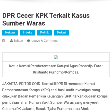
DPR Cecer KPK Terkait Kasus
Sumber Waras
Hukum
Indeks
Politik
Terkini
Editor
On
Leave A Comment
DPR
Cecer
KPK
Terkait
Ketua Komisi Pemberantasan Korupsi Agus Rahardjo. Foto :
Kasus
Kristianto Purnomo/Kompas.
Sumber
Waras
JAKARTA, EDITOR.CO.ID- Komisi III DPR RI mencecar Komisi
Pemberantasan Korupsi (KPK) soal hasil audit investigasi yang
dilakukan Badan Pemeriksa Keuangan (BPK) terkait dugaan korupsi
pembelian lahan Rumah Sakit Sumber Waras yang menyeret
Gubernu DKI Jakarta, Basuki Tjaha Purnama atau Ahok.