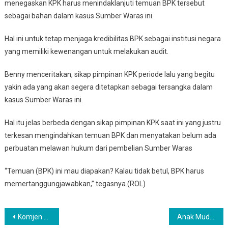
menegaskan KPK harus menindaklanjuti temuan BPK tersebut
sebagai bahan dalam kasus Sumber Waras ini.
Hal ini untuk tetap menjaga kredibilitas BPK sebagai institusi negara
yang memiliki kewenangan untuk melakukan audit.
Benny menceritakan, sikap pimpinan KPK periode lalu yang begitu
yakin ada yang akan segera ditetapkan sebagai tersangka dalam
kasus Sumber Waras ini.
Hal itu jelas berbeda dengan sikap pimpinan KPK saat ini yang justru
terkesan mengindahkan temuan BPK dan menyatakan belum ada
perbuatan melawan hukum dari pembelian Sumber Waras
“Temuan (BPK) ini mau diapakan? Kalau tidak betul, BPK harus
memertanggungjawabkan,” tegasnya.(ROL)
Navigasi
Komjen Tito diajuhkan sebagai calon Kapolri
Anak Muda, Masa Depan Politik Indonesia