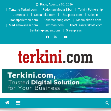
Skip
Rabu, Agustus 05, 2026
to
Tentang Terkini.com
Pedoman Media Siber
Terkini Patnership
content
Gomedia.id
Socialloka.com
TheSporta.com
Kabar.id
Kabarparlemen.com
Kabarbandung.com
Mediajakarta.com
Mediamakassar.com
Jaktimes.com
TheNusantaraPost.com
Beritalingkungan.com
Greenpress