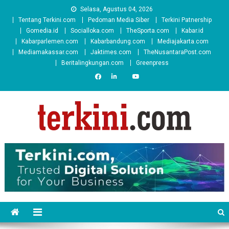
Skip
Selasa, Agustus 04, 2026
to
Tentang Terkini.com
Pedoman Media Siber
Terkini Patnership
content
Gomedia.id
Socialloka.com
TheSporta.com
Kabar.id
Kabarparlemen.com
Kabarbandung.com
Mediajakarta.com
Mediamakassar.com
Jaktimes.com
TheNusantaraPost.com
Beritalingkungan.com
Greenpress