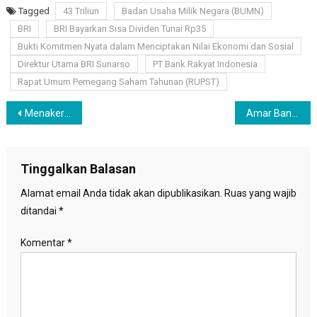
Tagged
43 Triliun
Badan Usaha Milik Negara (BUMN)
BRI
BRI Bayarkan Sisa Dividen Tunai Rp35
Bukti Komitmen Nyata dalam Menciptakan Nilai Ekonomi dan Sosial
Direktur Utama BRI Sunarso
PT Bank Rakyat Indonesia
Rapat Umum Pemegang Saham Tahunan (RUPST)
Navigasi
Menaker Terbitkan Edaran THR Keagamaan 2024, Ida Fauziyah : Harus Dibayar Penuh, Tak Boleh Dicicil
Amar Bank Siapkan Kredit hingga Rp100 Miliar Untuk eFishery
pos
Tinggalkan Balasan
Alamat email Anda tidak akan dipublikasikan.
Ruas yang wajib
ditandai
*
Komentar
*