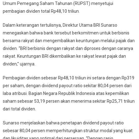
Nyata
Umum Pemegang Saham Tahunan (RUPST) menyetujui
Dalam
pembagian dividen total Rp48,10 triliun.
Menciptakan
Nilai
Dalam keterangan tertulisnya, Direktur Utama BRI Sunarso
Ekonomi
menegaskan bahwa bank tersebut berkomitmen untuk berbisnis
Dan
bersama rakyat dan mengembalikan keuntungan melalui pajak dan
Sosial
dividen. “BRI berbisnis dengan rakyat dan diproses dengan caranya
rakyat. Keuntungan BRI dikembalikan ke rakyat lewat pajak dan
dividen,” ujarnya.
Pembagian dividen sebesar Rp48,10 triliun ini setara dengan Rp319
per saham, dengan dividend payout ratio sekitar 80,04 persen dari
laba atribusi. Bagian Negara Republik Indonesia atas kepemilikan
saham sebesar 53,19 persen akan menerima sekitar Rp25,71 triliun
dari total dividen.
Sunarso menjelaskan bahwa penetapan dividend payout ratio
sebesar 80,04 persen memperhitungkan struktur modal yang kuat
dan likuiditas yang optimal dari perseroan. “Dengan rasio