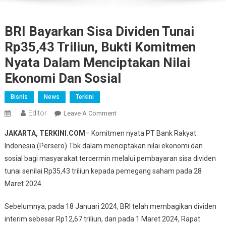
BRI Bayarkan Sisa Dividen Tunai
Rp35,43 Triliun, Bukti Komitmen
Nyata Dalam Menciptakan Nilai
Ekonomi Dan Sosial
Bisnis
News
Terkini
Editor
On
Leave A Comment
BRI
JAKARTA, TERKINI.COM
– Komitmen nyata PT Bank Rakyat
Bayarkan
Indonesia (Persero) Tbk dalam menciptakan nilai ekonomi dan
Sisa
sosial bagi masyarakat tercermin melalui pembayaran sisa dividen
Dividen
tunai senilai Rp35,43 triliun kepada pemegang saham pada 28
Tunai
Rp35,43
Maret 2024.
Triliun,
Bukti
Sebelumnya, pada 18 Januari 2024, BRI telah membagikan dividen
Komitmen
interim sebesar Rp12,67 triliun, dan pada 1 Maret 2024, Rapat