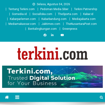
Skip
Selasa, Agustus 04, 2026
to
Tentang Terkini.com
Pedoman Media Siber
Terkini Patnership
content
Gomedia.id
Socialloka.com
TheSporta.com
Kabar.id
Kabarparlemen.com
Kabarbandung.com
Mediajakarta.com
Mediamakassar.com
Jaktimes.com
TheNusantaraPost.com
Beritalingkungan.com
Greenpress