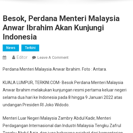
Besok, Perdana Menteri Malaysia
Anwar Ibrahim Akan Kunjungi
Indonesia
News
Terkini
Editor
On
Leave A Comment
Besok,
Perdana Menteri Malaysia Anwar Ibrahim. Foto : Antara.
Perdana
Menteri
KUALA LUMPUR, TERKINI.COM- Besok Perdana Menteri Malaysia
Malaysia
Anwar Ibrahim melakukan kunjungan resmi pertama keluar negeri
Anwar
selama dua hari ke Indonesia pada 8 hingga 9 Januari 2022 atas
Ibrahim
undangan Presiden RI Joko Widodo.
Akan
Kunjungi
Menteri Luar Negeri Malaysia Zambry Abdul Kadir, Menteri
Indonesia
Perdagangan Internasional dan Industri Malaysia Tengku Zafrul