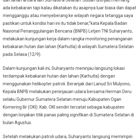
dan lahan antara lain Sumatera Selatan. Sudah ditinjau memang
Tetangga
ada kebakaran tapi kalau dikatakan itu asapnya luar biasa dan dapat
mengganggu atau menyeberang ke wilayah negara tetangga saya
pastikan untuk kondisi hari ini itu tidak benar,”kata Kepala Badan
Nasional Penanggulangan Bencana (BNPB) Letjen TNI Suharyanto,
melakukan kunjungan kerja dalam rangka monitoring penanganan
kebakaran hutan dan lahan (Karhutla) di wilayah Sumatera Selatan
pada Selasa (12/9).
Dalam kunjungan kali ini, Suharyanto meninjau langsung lokasi
terdampak kebakaran hutan dan lahan (Karhutla) dengan
menggunakan helikopter patroli. Beranjak dari Lanud Sri Mulyono,
Kepala BNPB melakukan peninjauan udara bersama Herman Deru
selaku Gubernur Sumatera Selatan menuju Kabupaten Ogan
Komering Ilir (OKI). Kab. OKI sendiri tercatat sebagai kabupaten
dengan lonjakan titik panas paling signifikan di Sumatera Selatan di
bulan Agustus.
Setelah melakukan patroli udara, Suharyanto langsung memimpin