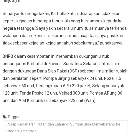
lanjutnya.
Suharyanto mengatakan, Karhutla kali ini diharapkan tidak akan
seperti kejadian beberapa tahun lalu yang berdampak kepada ke
negara tetangga.“Saya yakin secara umum itu semuanya terkendali,
walaupun dalam kondisi sekarang ini ada asap tapi saya pastikan
tidak sebesar kejadian-kejadian tahun sebelumnya,” pungkasnya.
BNPB dalam kesempatan ini menambah dukungan untuk
penanganan Karhutla di Provinsi Sumatera Selatan, antara lain
dengan dukungan Dana Siap Pakai (DSP) sebesar lima miliar rupiah
dan peralatan seperti Pompa Jinjing sebanyak 24 unit, Nozel 1,5
sebanyak 60 unit, Perlengkapan APD 220 paket, Selang sebanyak
120 unit, Tenda Posko 12 unit, Velbed 300 unit, Pompa APung 36
unit dan Alat Komunikasi sebanyak 223 unit (Wan)
Tagged
Asap Kebakaran Hutan dan Lahan di Sumsel Bisa Menyeberang ke
Negara Tetangga