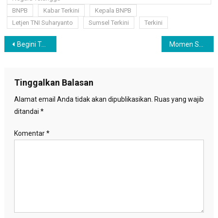
BNPB
Kabar Terkini
Kepala BNPB
Letjen TNI Suharyanto
Sumsel Terkini
Terkini
Navigasi
Begini Teknologi Modifikasi Cuaca Untuk Bersihkan Udara di Jakarta
Momen Syukuran Wisuda Doktor dan Milad, Buku Biografi Arief Rosyid Hasan Diluncurkan
pos
Tinggalkan Balasan
Alamat email Anda tidak akan dipublikasikan.
Ruas yang wajib
ditandai
*
Komentar
*