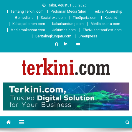
Skip
Rabu, Agustus 05, 2026
to
Tentang Terkini.com
Pedoman Media Siber
Terkini Patnership
content
Gomedia.id
Socialloka.com
TheSporta.com
Kabar.id
Kabarparlemen.com
Kabarbandung.com
Mediajakarta.com
Mediamakassar.com
Jaktimes.com
TheNusantaraPost.com
Beritalingkungan.com
Greenpress