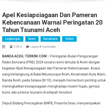
Apel Kesiapsiagaan Dan Pameran
Kebencanaan Warnai Peringatan 20
Tahun Tsunami Aceh
Lingkungan
News
Nusantara
Terkini
Editor
On
Leave A Comment
Apel
BANDA ACEH, TERKINI.COM
– Peringatan Bulan Pengurangan
Kesiapsiagaan
Risiko Bencana (PRB) 2024 secara resmi dimulai di Aceh dengan
Dan
kegiatan Apel Kesiapsiagaan dan Pameran Kebencanaan. Acara
Pameran
yang berlangsung di Balai Meuseuraya Aceh, Kecamatan Kuta Alam,
Kebencanaan
Warnai
Banda Aceh, pada Selasa (8/10), menjadi momentum penting untuk
Peringatan
meningkatkan kesiapsiagaan menghadapi musim hujan, gempa
20
bumi, dan potensi tsunami di wilayah tersebut.
Tahun
Tsunami
Deputi Bidang Pencegahan BNPB, Prasinta Dewi, menyampaikan
Aceh