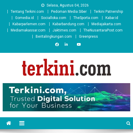
Skip
Selasa, Agustus 04, 2026
to
Tentang Terkini.com
Pedoman Media Siber
Terkini Patnership
content
Gomedia.id
Socialloka.com
TheSporta.com
Kabar.id
Kabarparlemen.com
Kabarbandung.com
Mediajakarta.com
Mediamakassar.com
Jaktimes.com
TheNusantaraPost.com
Beritalingkungan.com
Greenpress