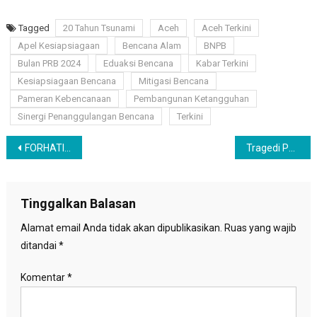
Tagged
20 Tahun Tsunami
Aceh
Aceh Terkini
Apel Kesiapsiagaan
Bencana Alam
BNPB
Bulan PRB 2024
Eduaksi Bencana
Kabar Terkini
Kesiapsiagaan Bencana
Mitigasi Bencana
Pameran Kebencanaan
Pembangunan Ketangguhan
Sinergi Penanggulangan Bencana
Terkini
Navigasi
FORHATI Nasional Nilai Kebijakan “Copot Jilbab” Paskibraka 2024 sebagai Tindakan Tidak Pancasilais
Tragedi Pendakian, Kaifat Rafi Ditemukan Meninggal di Kedalaman Rinjani
pos
Tinggalkan Balasan
Alamat email Anda tidak akan dipublikasikan.
Ruas yang wajib
ditandai
*
Komentar
*