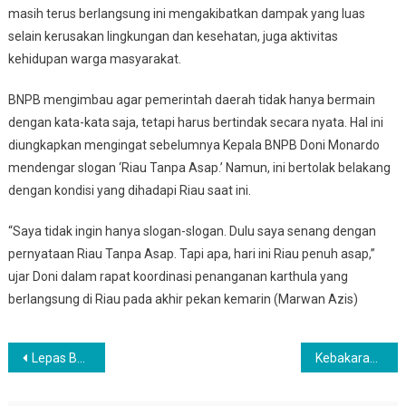
masih terus berlangsung ini mengakibatkan dampak yang luas
selain kerusakan lingkungan dan kesehatan, juga aktivitas
kehidupan warga masyarakat.
BNPB mengimbau agar pemerintah daerah tidak hanya bermain
dengan kata-kata saja, tetapi harus bertindak secara nyata. Hal ini
diungkapkan mengingat sebelumnya Kepala BNPB Doni Monardo
mendengar slogan ‘Riau Tanpa Asap.’ Namun, ini bertolak belakang
dengan kondisi yang dihadapi Riau saat ini.
“Saya tidak ingin hanya slogan-slogan. Dulu saya senang dengan
pernyataan Riau Tanpa Asap. Tapi apa, hari ini Riau penuh asap,”
ujar Doni dalam rapat koordinasi penanganan karthula yang
berlangsung di Riau pada akhir pekan kemarin (Marwan Azis)
Navigasi
Lepas BJ Habibie ke Liang Lahat, Presiden Jokowi: Selamat Jalan Sang Pionir
Kebakaran Hutan di Riau, Kapolri: Kebakaran Disengaja
pos