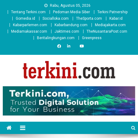
Skip
Rabu, Agustus 05, 2026
to
Tentang Terkini.com
Pedoman Media Siber
Terkini Patnership
content
Gomedia.id
Socialloka.com
TheSporta.com
Kabar.id
Kabarparlemen.com
Kabarbandung.com
Mediajakarta.com
Mediamakassar.com
Jaktimes.com
TheNusantaraPost.com
Beritalingkungan.com
Greenpress