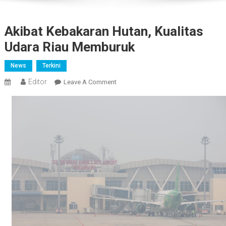
Akibat Kebakaran Hutan, Kualitas
Udara Riau Memburuk
News
Terkini
Editor
On
Leave A Comment
Akibat
Kebakaran
Hutan,
Kualitas
Udara
Riau
Memburuk