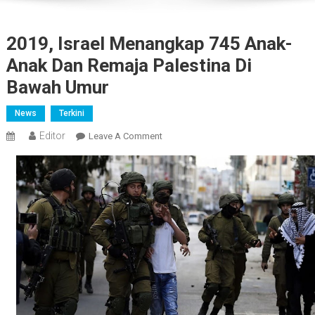
2019, Israel Menangkap 745 Anak-
Anak Dan Remaja Palestina Di
Bawah Umur
News
Terkini
Editor
On
Leave A Comment
2019,
Israel
Menangkap
745
Anak-
Anak
Dan
Remaja
Palestina
Di
Bawah