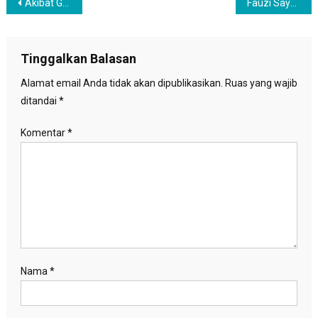
Navigasi
Akibat Gempa Bumi di Sukabumi, Tiga Warga Dilaporkan Luka Ringan
Fauzi Sayangkan Luhut Tolak Inisiatif Anies Soal Karantina Wilayah
pos
Tinggalkan Balasan
Alamat email Anda tidak akan dipublikasikan.
Ruas yang wajib
ditandai
*
Komentar
*
Nama
*