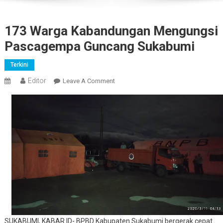
173 Warga Kabandungan Mengungsi
Pascagempa Guncang Sukabumi
Terkini
Editor
On
Leave A Comment
173
Warga
Kabandungan
Mengungsi
Pascagempa
Guncang
Sukabumi
SUKABUMI, KABAR.ID- BPBD Kabupaten Sukabumi bergerak cepat