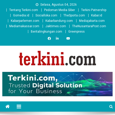
Skip
Selasa, Agustus 04, 2026
to
Tentang Terkini.com
Pedoman Media Siber
Terkini Patnership
content
Gomedia.id
Socialloka.com
TheSporta.com
Kabar.id
Kabarparlemen.com
Kabarbandung.com
Mediajakarta.com
Mediamakassar.com
Jaktimes.com
TheNusantaraPost.com
Beritalingkungan.com
Greenpress