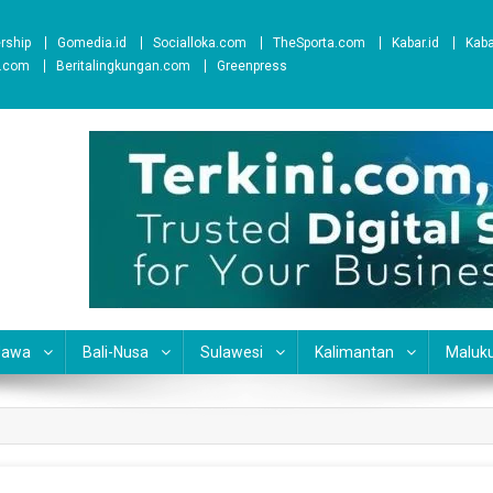
ership
Gomedia.id
Socialloka.com
TheSporta.com
Kabar.id
Kab
t.com
Beritalingkungan.com
Greenpress
Jawa
Bali-Nusa
Sulawesi
Kalimantan
Maluk