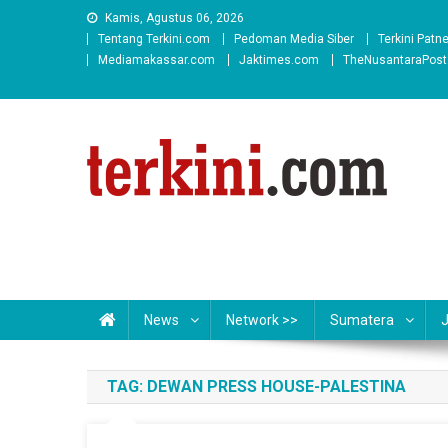
Skip
Kamis, Agustus 06, 2026
to
Tentang Terkini.com
Pedoman Media Siber
Terkini Patn
content
Mediamakassar.com
Jaktimes.com
TheNusantaraPos
News
Network >>
Sumatera
TAG:
DEWAN PRESS HOUSE-PALESTINA