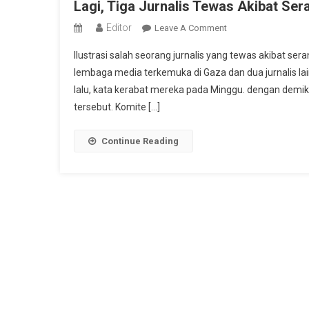
Lagi, Tiga Jurnalis Tewas Akibat Ser
Editor
On
Leave A Comment
Lagi,
Ilustrasi salah seorang jurnalis yang tewas akibat ser
Tiga
lembaga media terkemuka di Gaza dan dua jurnalis lai
Jurnalis
lalu, kata kerabat mereka pada Minggu. dengan demik
Tewas
tersebut. Komite […]
Akibat
Serangan
Israel
Continue Reading
Akhir
Pekan
Lalu