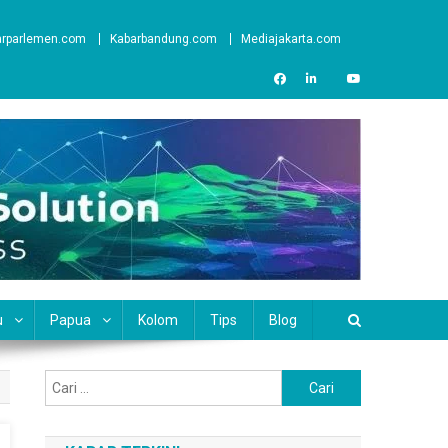
arparlemen.com
Kabarbandung.com
Mediajakarta.com
u
Papua
Kolom
Tips
Blog
Cari
untuk: