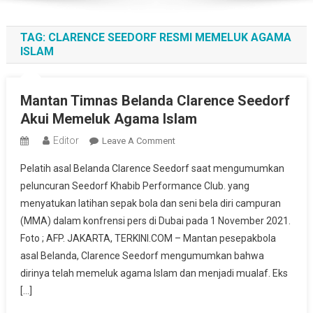
TAG:
CLARENCE SEEDORF RESMI MEMELUK AGAMA
ISLAM
Mantan Timnas Belanda Clarence Seedorf
Akui Memeluk Agama Islam
Editor
On
Leave A Comment
Mantan
Pelatih asal Belanda Clarence Seedorf saat mengumumkan
Timnas
peluncuran Seedorf Khabib Performance Club. yang
Belanda
menyatukan latihan sepak bola dan seni bela diri campuran
Clarence
(MMA) dalam konfrensi pers di Dubai pada 1 November 2021.
Seedorf
Akui
Foto ; AFP. JAKARTA, TERKINI.COM – Mantan pesepakbola
Memeluk
asal Belanda, Clarence Seedorf mengumumkan bahwa
Agama
dirinya telah memeluk agama Islam dan menjadi mualaf. Eks
Islam
[…]