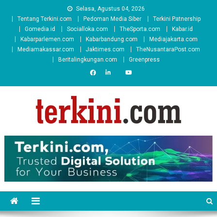
Skip
Selasa, Agustus 04, 2026
to
Tentang Terkini.com
Pedoman Media Siber
Terkini Patnership
content
Gomedia.id
Socialloka.com
TheSporta.com
Kabar.id
Kabarparlemen.com
Kabarbandung.com
Mediajakarta.com
Mediamakassar.com
Jaktimes.com
TheNusantaraPost.com
Beritalingkungan.com
Greenpress