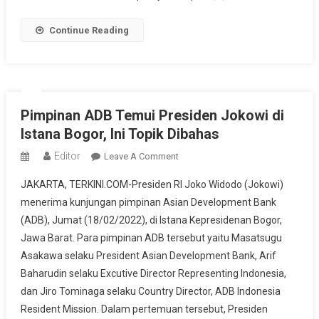
Di
Hatinya
Continue Reading
Pimpinan ADB Temui Presiden Jokowi di
Istana Bogor, Ini Topik Dibahas
Editor
On
Leave A Comment
Pimpinan
JAKARTA, TERKINI.COM-Presiden RI Joko Widodo (Jokowi)
ADB
menerima kunjungan pimpinan Asian Development Bank
Temui
(ADB), Jumat (18/02/2022), di Istana Kepresidenan Bogor,
Presiden
Jawa Barat. Para pimpinan ADB tersebut yaitu Masatsugu
Jokowi
Di
Asakawa selaku President Asian Development Bank, Arif
Istana
Baharudin selaku Excutive Director Representing Indonesia,
Bogor,
dan Jiro Tominaga selaku Country Director, ADB Indonesia
Ini
Resident Mission. Dalam pertemuan tersebut, Presiden