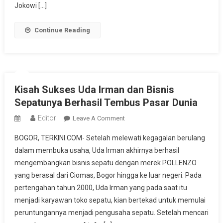
Topik
Jokowi […]
Dibahas
Continue Reading
Kisah Sukses Uda Irman dan Bisnis
Sepatunya Berhasil Tembus Pasar Dunia
Editor
On
Leave A Comment
Kisah
BOGOR, TERKINI.COM- Setelah melewati kegagalan berulang
Sukses
dalam membuka usaha, Uda Irman akhirnya berhasil
Uda
mengembangkan bisnis sepatu dengan merek POLLENZO
Irman
yang berasal dari Ciomas, Bogor hingga ke luar negeri. Pada
Dan
Bisnis
pertengahan tahun 2000, Uda Irman yang pada saat itu
Sepatunya
menjadi karyawan toko sepatu, kian bertekad untuk memulai
Berhasil
peruntungannya menjadi pengusaha sepatu. Setelah mencari
Tembus