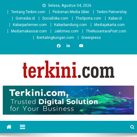
Skip
Selasa, Agustus 04, 2026
to
Tentang Terkini.com
Pedoman Media Siber
Terkini Patnership
content
Gomedia.id
Socialloka.com
TheSporta.com
Kabar.id
Kabarparlemen.com
Kabarbandung.com
Mediajakarta.com
Mediamakassar.com
Jaktimes.com
TheNusantaraPost.com
Beritalingkungan.com
Greenpress