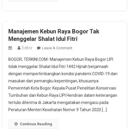
Manajemen Kebun Raya Bogor Tak
Menggelar Shalat Idul Fitri
Editor
On
Leave A Comment
Manajemen
BOGOR, TERKINI.COM- Manajemen Kebun Raya Bogor LIPI
Kebun
tidak menggelar Shalat Idul Fitri 1442 Hijriah berjamaah
Raya
dengan mempertimbangkan kondisi pandemi COVID-19 dan
Bogor
masukan dari pemangku kepentingan, khususnya
Tak
Menggelar
Pemerintah Kota Bogor. Kepala Pusat Penelitian Konservasi
Shalat
Tumbuhan dan Kebun Raya LIPI Hendrian dalam keterangan
Idul
tertulis diterima di Jakarta mengatakan mengacu pada
Fitri
Peraturan Menteri Kesehatan Nomor 9 Tahun 2020 […]
Continue Reading