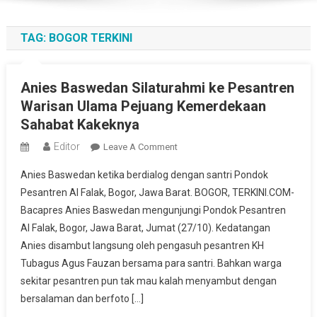
TAG:
BOGOR TERKINI
Anies Baswedan Silaturahmi ke Pesantren
Warisan Ulama Pejuang Kemerdekaan
Sahabat Kakeknya
Editor
On
Leave A Comment
Anies
Anies Baswedan ketika berdialog dengan santri Pondok
Baswedan
Pesantren Al Falak, Bogor, Jawa Barat. BOGOR, TERKINI.COM-
Silaturahmi
Bacapres Anies Baswedan mengunjungi Pondok Pesantren
Ke
Al Falak, Bogor, Jawa Barat, Jumat (27/10). Kedatangan
Pesantren
Warisan
Anies disambut langsung oleh pengasuh pesantren KH
Ulama
Tubagus Agus Fauzan bersama para santri. Bahkan warga
Pejuang
sekitar pesantren pun tak mau kalah menyambut dengan
Kemerdekaan
bersalaman dan berfoto […]
Sahabat