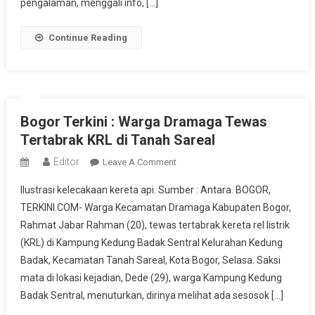
pengalaman, menggali info, […]
Pasar
Dunia
Continue Reading
Bogor Terkini : Warga Dramaga Tewas
Tertabrak KRL di Tanah Sareal
Editor
On
Leave A Comment
Bogor
Ilustrasi kelecakaan kereta api. Sumber : Antara. BOGOR,
Terkini
TERKINI.COM- Warga Kecamatan Dramaga Kabupaten Bogor,
:
Rahmat Jabar Rahman (20), tewas tertabrak kereta rel listrik
Warga
(KRL) di Kampung Kedung Badak Sentral Kelurahan Kedung
Dramaga
Tewas
Badak, Kecamatan Tanah Sareal, Kota Bogor, Selasa. Saksi
Tertabrak
mata di lokasi kejadian, Dede (29), warga Kampung Kedung
KRL
Badak Sentral, menuturkan, dirinya melihat ada sesosok […]
Di