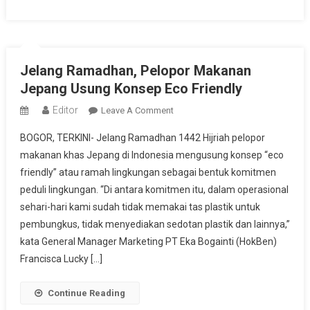
Jelang Ramadhan, Pelopor Makanan
Jepang Usung Konsep Eco Friendly
Editor
On
Leave A Comment
Jelang
BOGOR, TERKINI- Jelang Ramadhan 1442 Hijriah pelopor
Ramadhan,
makanan khas Jepang di Indonesia mengusung konsep “eco
Pelopor
friendly” atau ramah lingkungan sebagai bentuk komitmen
Makanan
peduli lingkungan. “Di antara komitmen itu, dalam operasional
Jepang
Usung
sehari-hari kami sudah tidak memakai tas plastik untuk
Konsep
pembungkus, tidak menyediakan sedotan plastik dan lainnya,”
Eco
kata General Manager Marketing PT Eka Bogainti (HokBen)
Friendly
Francisca Lucky […]
Continue Reading