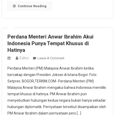
Kakeknya
Continue Reading
Perdana Menteri Anwar Ibrahim Akui
Indonesia Punya Tempat Khusus di
Hatinya
Editor
On
Leave A Comment
Perdana
Perdana Menteri (PM) Malaysia Anwar Ibrahim ketika
Menteri
bercakap dengan Presiden Jokowi di Istana Bogor. Foto :
Anwar
Setpres. BOGOR,TERKINI.COM- Perdana Menteri (PM)
Ibrahim
Malaysia Anwar Ibrahim mengakui bahwa Indonesia memiliki
Akui
Indonesia
tempat khusus di hatinya. PM Anwar Ibrahim pun
Punya
menyebutkan hubungan kedua negara bukan hanya sekadar
Tempat
hubungan diplomatik. Pernyataan tersebut disampaikan oleh
Khusus
PM Anwar Ibrahim dalam pernyataan pers […]