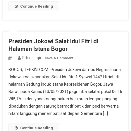
Tanah
Continue Reading
Sareal
Presiden Jokowi Salat Idul Fitri di
Halaman Istana Bogor
Editor
On
Leave A Comment
Presiden
BOGOR, TERKINI.COM- Presiden Jokowi dan Ibu Negara Iriana
Jokowi
Jokowi, melaksanakan Salat Idulfitri 1 Syawal 1442 Hijriah di
Salat
halaman Gedung Induk Istana Kepresidenan Bogor, Jawa
Idul
Barat, pada Kamis (13/05/2021) pagi. Tiba sekitar pukul 06.16
Fitri
Di
WIB, Presiden yang mengenakan baju putih lengan panjang
Halaman
dipadukan dengan sarung bermotif batik dan peci berwarna
Istana
hitam langsung menempati saf depan. Sementara […]
Bogor
Continue Reading