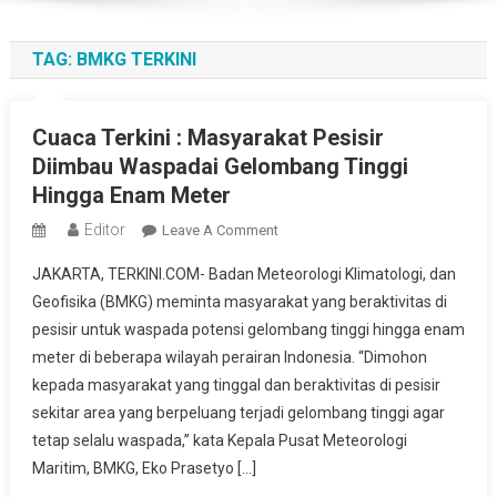
TAG:
BMKG TERKINI
Cuaca Terkini : Masyarakat Pesisir
Diimbau Waspadai Gelombang Tinggi
Hingga Enam Meter
Editor
On
Leave A Comment
Cuaca
JAKARTA, TERKINI.COM- Badan Meteorologi Klimatologi, dan
Terkini
Geofisika (BMKG) meminta masyarakat yang beraktivitas di
:
pesisir untuk waspada potensi gelombang tinggi hingga enam
Masyarakat
meter di beberapa wilayah perairan Indonesia. “Dimohon
Pesisir
Diimbau
kepada masyarakat yang tinggal dan beraktivitas di pesisir
Waspadai
sekitar area yang berpeluang terjadi gelombang tinggi agar
Gelombang
tetap selalu waspada,” kata Kepala Pusat Meteorologi
Tinggi
Maritim, BMKG, Eko Prasetyo […]
Hingga