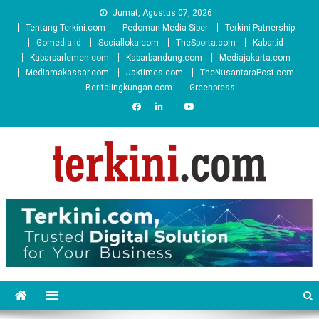
Skip
Jumat, Agustus 07, 2026
to
Tentang Terkini.com
Pedoman Media Siber
Terkini Patnership
content
Gomedia.id
Socialloka.com
TheSporta.com
Kabar.id
Kabarparlemen.com
Kabarbandung.com
Mediajakarta.com
Mediamakassar.com
Jaktimes.com
TheNusantaraPost.com
Beritalingkungan.com
Greenpress