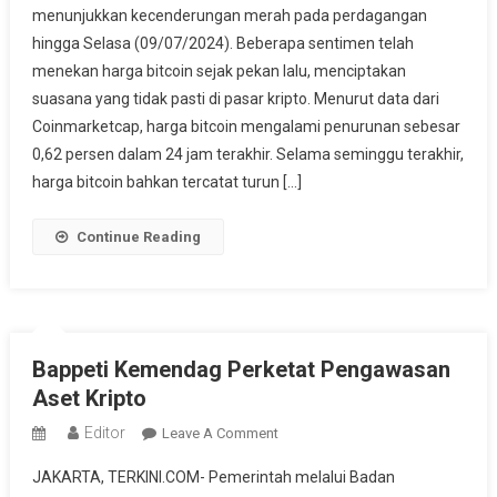
menunjukkan kecenderungan merah pada perdagangan
Turun
hingga Selasa (09/07/2024). Beberapa sentimen telah
Tajam,
menekan harga bitcoin sejak pekan lalu, menciptakan
Ini
Penyebabnya
suasana yang tidak pasti di pasar kripto. Menurut data dari
Coinmarketcap, harga bitcoin mengalami penurunan sebesar
0,62 persen dalam 24 jam terakhir. Selama seminggu terakhir,
harga bitcoin bahkan tercatat turun […]
Continue Reading
Bappeti Kemendag Perketat Pengawasan
Aset Kripto
Editor
On
Leave A Comment
Bappeti
JAKARTA, TERKINI.COM- Pemerintah melalui Badan
Kemendag