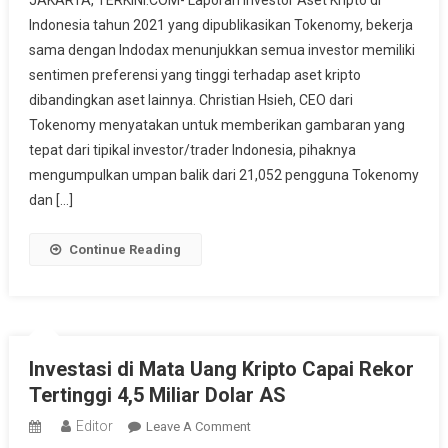
JAKARTA, TERKINI.COM- Laporan Investor Aset Kripto di
Terkini
Indonesia tahun 2021 yang dipublikasikan Tokenomy, bekerja
:
sama dengan Indodax menunjukkan semua investor memiliki
Sentimen
sentimen preferensi yang tinggi terhadap aset kripto
Investor
Terhadap
dibandingkan aset lainnya. Christian Hsieh, CEO dari
Aset
Tokenomy menyatakan untuk memberikan gambaran yang
Kripto
tepat dari tipikal investor/trader Indonesia, pihaknya
Di
mengumpulkan umpan balik dari 21,052 pengguna Tokenomy
Indonesia
dan […]
Tinggi
Continue Reading
Investasi di Mata Uang Kripto Capai Rekor
Tertinggi 4,5 Miliar Dolar AS
Editor
On
Leave A Comment