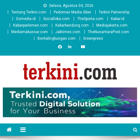
Skip
Selasa, Agustus 04, 2026
to
Tentang Terkini.com
Pedoman Media Siber
Terkini Patnership
content
Gomedia.id
Socialloka.com
TheSporta.com
Kabar.id
Kabarparlemen.com
Kabarbandung.com
Mediajakarta.com
Mediamakassar.com
Jaktimes.com
TheNusantaraPost.com
Beritalingkungan.com
Greenpress