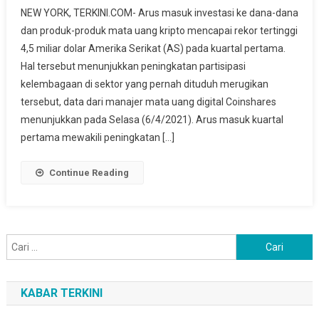
Investasi
NEW YORK, TERKINI.COM- Arus masuk investasi ke dana-dana
Di
dan produk-produk mata uang kripto mencapai rekor tertinggi
Mata
4,5 miliar dolar Amerika Serikat (AS) pada kuartal pertama.
Uang
Hal tersebut menunjukkan peningkatan partisipasi
Kripto
Capai
kelembagaan di sektor yang pernah dituduh merugikan
Rekor
tersebut, data dari manajer mata uang digital Coinshares
Tertinggi
menunjukkan pada Selasa (6/4/2021). Arus masuk kuartal
4,5
pertama mewakili peningkatan […]
Miliar
Dolar
Continue Reading
AS
Cari
untuk:
KABAR TERKINI