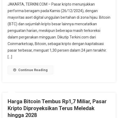
JAKARTA, TERKINI.COM – Pasar kripto menunjukkan
Kripto
performa beragam pada Kamis (26/12/2024), dengan
Bertahan
mayoritas aset digital unggulan bertahan di zona hijau. Bitcoin
Di
(BTC) dan sejumlah kripto besar lainnya mencatatkan
Zona
Hijau,
penguatan harian, meskipun beberapa masih terkoreksi
Bitcoin
dalam pergerakan mingguan. Dikutip Terkini.com dari
Sentuh
Coinmarketcap, Bitcoin, sebagai kripto dengan kapitalisasi
Rp
pasar terbesar, menguat 1,30 persen dalam 24 jam terakhir.
1,62
[…]
Miliar
Continue Reading
Harga Bitcoin Tembus Rp1,7 Miliar, Pasar
Kripto Diproyeksikan Terus Meledak
hingga 2028