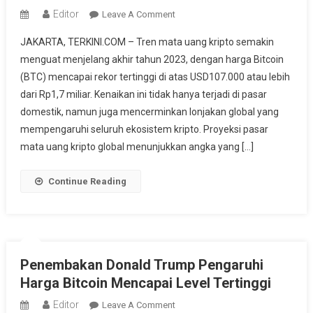
Editor
On
Leave A Comment
Harga
JAKARTA, TERKINI.COM – Tren mata uang kripto semakin
Bitcoin
menguat menjelang akhir tahun 2023, dengan harga Bitcoin
Tembus
(BTC) mencapai rekor tertinggi di atas USD107.000 atau lebih
Rp1,7
dari Rp1,7 miliar. Kenaikan ini tidak hanya terjadi di pasar
Miliar,
Pasar
domestik, namun juga mencerminkan lonjakan global yang
Kripto
mempengaruhi seluruh ekosistem kripto. Proyeksi pasar
Diproyeksikan
mata uang kripto global menunjukkan angka yang […]
Terus
Meledak
Continue Reading
Hingga
2028
Penembakan Donald Trump Pengaruhi
Harga Bitcoin Mencapai Level Tertinggi
Editor
On
Leave A Comment