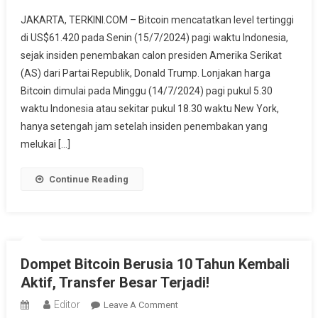
Penembakan
JAKARTA, TERKINI.COM – Bitcoin mencatatkan level tertinggi
Donald
di US$61.420 pada Senin (15/7/2024) pagi waktu Indonesia,
Trump
sejak insiden penembakan calon presiden Amerika Serikat
Pengaruhi
(AS) dari Partai Republik, Donald Trump. Lonjakan harga
Harga
Bitcoin
Bitcoin dimulai pada Minggu (14/7/2024) pagi pukul 5.30
Mencapai
waktu Indonesia atau sekitar pukul 18.30 waktu New York,
Level
hanya setengah jam setelah insiden penembakan yang
Tertinggi
melukai […]
Continue Reading
Dompet Bitcoin Berusia 10 Tahun Kembali
Aktif, Transfer Besar Terjadi!
Editor
On
Leave A Comment