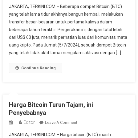
Dompet
JAKARTA, TERKINI.COM – Beberapa dompet Bitcoin (BTC)
Bitcoin
yang telah lama tidur akhirnya bangun kembali, melakukan
Berusia
transfer besar-besaran untuk pertama kalinya dalam
10
beberapa tahun terakhir. Pergerakan ini, dengan total lebih
Tahun
Kembali
dari US$ 60 juta, menarik perhatian luas dari komunitas mata
Aktif,
uang kripto. Pada Jumat (5/7/2024), sebuah dompet Bitcoin
Transfer
yang telah tidak aktif lama mengalami aktivasi dengan […]
Besar
Terjadi!
Continue Reading
Harga Bitcoin Turun Tajam, ini
Penyebabnya
Editor
On
Leave A Comment
Harga
JAKARTA, TERKINI.COM – Harga bitcoin (BTC) masih
Bitcoin