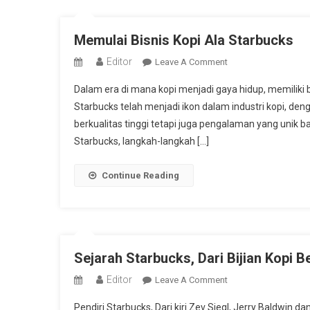
Memulai Bisnis Kopi Ala Starbucks
Editor
On
Leave A Comment
Memulai
Dalam era di mana kopi menjadi gaya hidup, memiliki 
Bisnis
Starbucks telah menjadi ikon dalam industri kopi, den
Kopi
berkualitas tinggi tetapi juga pengalaman yang unik b
Ala
Starbucks, langkah-langkah […]
Starbucks
Continue Reading
Sejarah Starbucks, Dari Bijian Kopi 
Editor
On
Leave A Comment
Sejarah
Pendiri Starbucks, Dari kiri Zev Siegl, Jerry Baldwin 