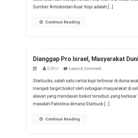
Sumber Antioksidan Kuat: Kopi adalah […]
Kopi
Continue Reading
Dianggap Pro Israel, Masyarakat Dun
Editor
On
Leave A Comment
Dianggap
Starbucks, salah satu rantai kopi terbesar di dunia asa
Pro
menjadi target boikot oleh sebagian masyarakat di sel
Israel,
alasan yang mendasari boikot tersebut, yang berkisar 
Masyarakat
masalah Palestina dimana Starbuck […]
Dunia
Boikot
Starbucks
Continue Reading