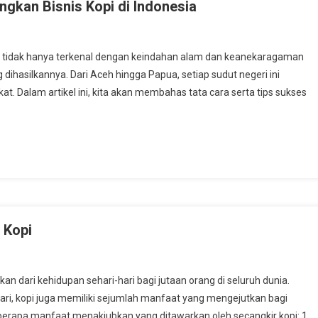
kan Bisnis Kopi di Indonesia
 tidak hanya terkenal dengan keindahan alam dan keanekaragaman
g dihasilkannya. Dari Aceh hingga Papua, setiap sudut negeri ini
. Dalam artikel ini, kita akan membahas tata cara serta tips sukses
 Kopi
an dari kehidupan sehari-hari bagi jutaan orang di seluruh dunia.
ari, kopi juga memiliki sejumlah manfaat yang mengejutkan bagi
eberapa manfaat menakjubkan yang ditawarkan oleh secangkir kopi: 1.