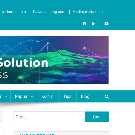
arparlemen.com
Kabarbandung.com
Mediajakarta.com
u
Papua
Kolom
Tips
Blog
Cari
untuk: