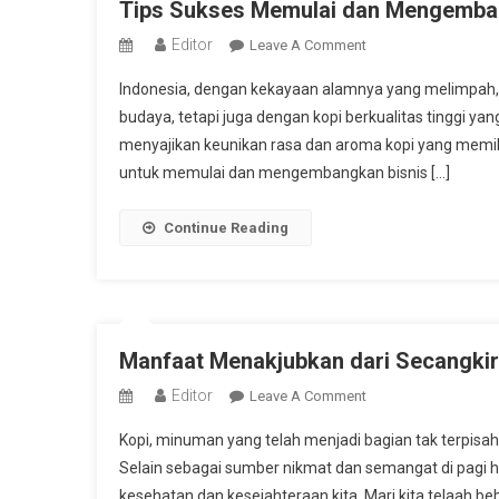
Tips Sukses Memulai dan Mengembang
Editor
On
Leave A Comment
Tips
Indonesia, dengan kekayaan alamnya yang melimpah,
Sukses
budaya, tetapi juga dengan kopi berkualitas tinggi yan
Memulai
menyajikan keunikan rasa dan aroma kopi yang memikat
Dan
untuk memulai dan mengembangkan bisnis […]
Mengembangkan
Bisnis
Kopi
Continue Reading
Di
Indonesia
Manfaat Menakjubkan dari Secangkir
Editor
On
Leave A Comment
Manfaat
Kopi, minuman yang telah menjadi bagian tak terpisahk
Menakjubkan
Selain sebagai sumber nikmat dan semangat di pagi h
Dari
kesehatan dan kesejahteraan kita. Mari kita telaah b
Secangkir