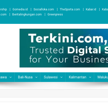
ership
Gomedia.id
Socialloka.com
TheSporta.com
Kabar.id
Kab
t.com
Beritalingkungan.com
Greenpress
Jawa
Bali-Nusa
Sulawesi
Kalimantan
Maluk