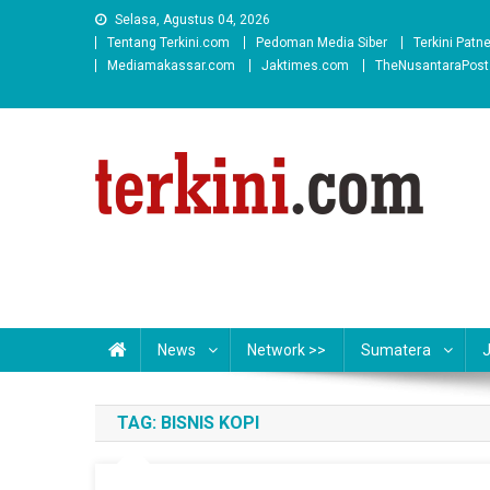
Skip
Selasa, Agustus 04, 2026
to
Tentang Terkini.com
Pedoman Media Siber
Terkini Patn
content
Mediamakassar.com
Jaktimes.com
TheNusantaraPos
News
Network >>
Sumatera
TAG:
BISNIS KOPI