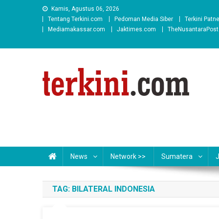
Skip
Kamis, Agustus 06, 2026
to
Tentang Terkini.com
Pedoman Media Siber
Terkini Patn
content
Mediamakassar.com
Jaktimes.com
TheNusantaraPos
News
Network >>
Sumatera
TAG:
BILATERAL INDONESIA