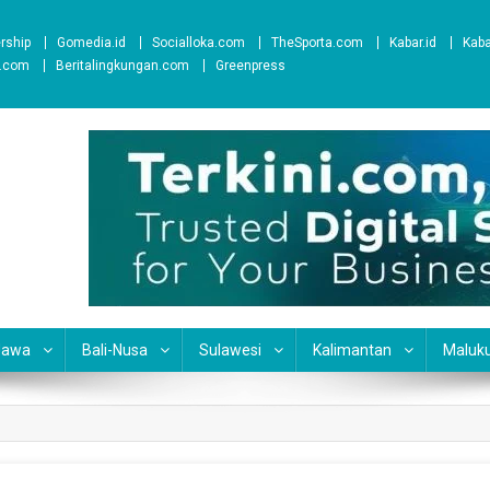
ership
Gomedia.id
Socialloka.com
TheSporta.com
Kabar.id
Kab
t.com
Beritalingkungan.com
Greenpress
Jawa
Bali-Nusa
Sulawesi
Kalimantan
Maluk