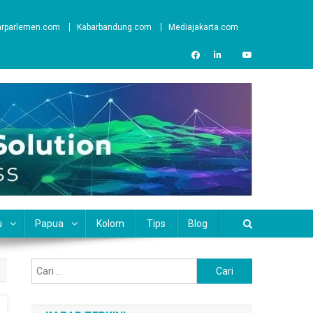
arparlemen.com
Kabarbandung.com
Mediajakarta.com
u
Papua
Kolom
Tips
Blog
Cari
untuk: