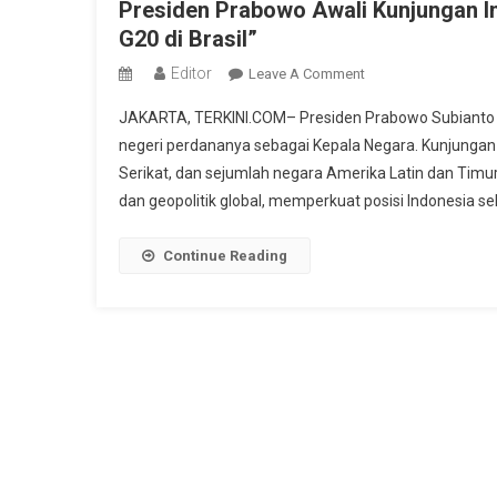
Presiden Prabowo Awali Kunjungan In
G20 di Brasil”
Editor
On
Leave A Comment
Presiden
JAKARTA, TERKINI.COM– Presiden Prabowo Subianto 
Prabowo
negeri perdananya sebagai Kepala Negara. Kunjungan
Awali
Serikat, dan sejumlah negara Amerika Latin dan Timu
Kunjungan
dan geopolitik global, memperkuat posisi Indonesia seb
Internasional,
Bertemu
Xi
Continue Reading
Jinping
Hingga
Hadiri
G20
Di
Brasil”