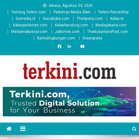
Skip
Selasa, Agustus 04, 2026
to
Tentang Terkini.com
Pedoman Media Siber
Terkini Patnership
content
Gomedia.id
Socialloka.com
TheSporta.com
Kabar.id
Kabarparlemen.com
Kabarbandung.com
Mediajakarta.com
Mediamakassar.com
Jaktimes.com
TheNusantaraPost.com
Beritalingkungan.com
Greenpress