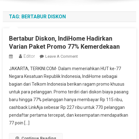
TAG:
BERTABUR DISKON
Bertabur Diskon, IndiHome Hadirkan
Varian Paket Promo 77% Kemerdekaan
Editor
On
Leave A Comment
Bertabur
JAKARTA, TERKINI.COM- Dalam memeriahkan HUT ke-77
Diskon,
Negara Kesatuan Republik Indonesia, IndiHome sebagai
IndiHome
bagian dari Telkom Indonesia berikan ragam promo khusus
Hadirkan
untuk para pelanggan. Promo terdiri dari diskon biaya pasang
Varian
Paket
baru hingga 77% pelanggan hanya membayar Rp 115 ribu,
Promo
cashback LinkAja sebesar Rp 227 ribu untuk 770 pelanggan
77%
pendaftar pertama tercepat, dan kesempatan mendapatkan
Kemerdekaan
77 poin […]
Continue Reading