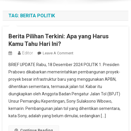
TAG:
BERITA POLITIK
Berita Pilihan Terkini: Apa yang Harus
Kamu Tahu Hari Ini?
Editor
On
Leave A Comment
Berita
BRIEF UPDATE Rabu, 18 Desember 2024 POLITIK 1. Presiden
Pilihan
Prabowo dikabarkan memerintahkan pembangunan proyek-
Terkini:
proyek besar infrastruktur baru yang menggunakan APBN,
Apa
dihentikan sementara, termasuk jalan tol. Kabar itu
Yang
Harus
diungkapkan oleh Anggota Badan Pengatur Jalan Tol (BPJT)
Kamu
Unsur Pemangku Kepentingan, Sony Sulaksono Wibowo,
Tahu
kemarin. Pembangunan jalan tol yang dihentikan sementara,
Hari
kata Sony, adalah yang belum dimulai, sedangkan […]
Ini?
Continue Reading