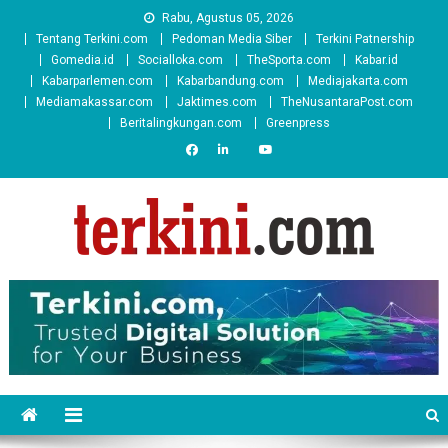
Skip
Rabu, Agustus 05, 2026
to
Tentang Terkini.com
Pedoman Media Siber
Terkini Patnership
content
Gomedia.id
Socialloka.com
TheSporta.com
Kabar.id
Kabarparlemen.com
Kabarbandung.com
Mediajakarta.com
Mediamakassar.com
Jaktimes.com
TheNusantaraPost.com
Beritalingkungan.com
Greenpress