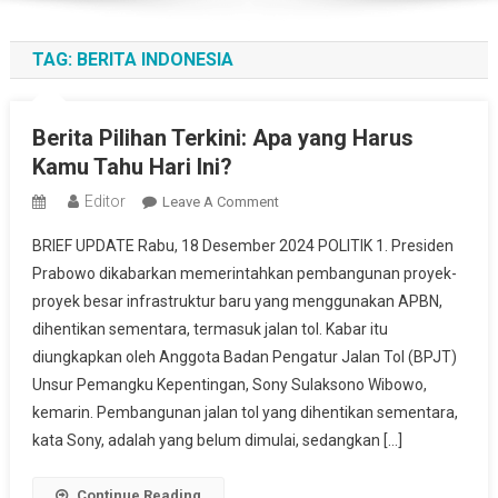
TAG:
BERITA INDONESIA
Berita Pilihan Terkini: Apa yang Harus
Kamu Tahu Hari Ini?
Editor
On
Leave A Comment
Berita
BRIEF UPDATE Rabu, 18 Desember 2024 POLITIK 1. Presiden
Pilihan
Prabowo dikabarkan memerintahkan pembangunan proyek-
Terkini:
proyek besar infrastruktur baru yang menggunakan APBN,
Apa
dihentikan sementara, termasuk jalan tol. Kabar itu
Yang
Harus
diungkapkan oleh Anggota Badan Pengatur Jalan Tol (BPJT)
Kamu
Unsur Pemangku Kepentingan, Sony Sulaksono Wibowo,
Tahu
kemarin. Pembangunan jalan tol yang dihentikan sementara,
Hari
kata Sony, adalah yang belum dimulai, sedangkan […]
Ini?
Continue Reading