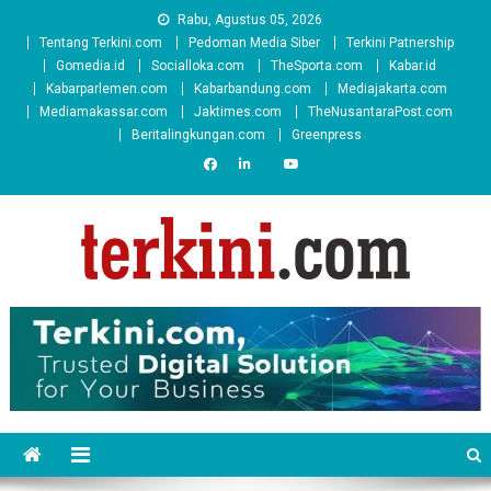
Skip
Rabu, Agustus 05, 2026
to
Tentang Terkini.com
Pedoman Media Siber
Terkini Patnership
content
Gomedia.id
Socialloka.com
TheSporta.com
Kabar.id
Kabarparlemen.com
Kabarbandung.com
Mediajakarta.com
Mediamakassar.com
Jaktimes.com
TheNusantaraPost.com
Beritalingkungan.com
Greenpress