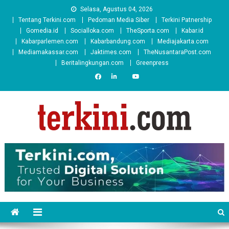
Skip
Selasa, Agustus 04, 2026
to
Tentang Terkini.com
Pedoman Media Siber
Terkini Patnership
content
Gomedia.id
Socialloka.com
TheSporta.com
Kabar.id
Kabarparlemen.com
Kabarbandung.com
Mediajakarta.com
Mediamakassar.com
Jaktimes.com
TheNusantaraPost.com
Beritalingkungan.com
Greenpress