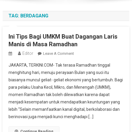
TAG:
BERDAGANG
Ini Tips Bagi UMKM Buat Dagangan Laris
Manis di Masa Ramadhan
Editor
On
Leave A Comment
Ini
JAKARTA, TERKINI.COM- Tak terasa Ramadhan tinggal
Tips
menghitung hari, menuju perayaan Bulan yang suci itu
Bagi
biasanya muncul geliat- geliat ekonomi yang bertumbuh. Bagi
UMKM
para pelaku Usaha Kecil, Mikro, dan Menengah (UMKM),
Buat
Dagangan
momen Ramadhan tak boleh dilewatkan karena dapat
Laris
menjadi kesempatan untuk mendapatkan keuntungan yang
Manis
lebih “Selain memanfaatkan kanal digital, berkolaborasi dan
Di
berinovasi juga menjadi kunci menghadapi […]
Masa
Ramadhan
Continue Reading