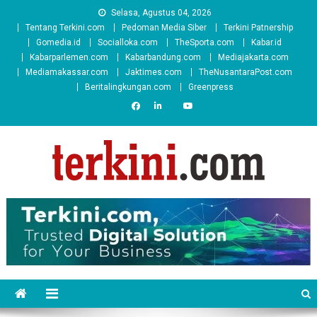
Skip
Selasa, Agustus 04, 2026
to
Tentang Terkini.com
Pedoman Media Siber
Terkini Patnership
content
Gomedia.id
Socialloka.com
TheSporta.com
Kabar.id
Kabarparlemen.com
Kabarbandung.com
Mediajakarta.com
Mediamakassar.com
Jaktimes.com
TheNusantaraPost.com
Beritalingkungan.com
Greenpress