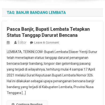
TAG:
BANJIR BANDANG LEMBATA
Pasca Banjir, Bupati Lembata Tetapkan
Status Tanggap Darurat Bencana
Editor
On
Leave A Comment
Pasca
LEMBATA, TERKINI.COM- Bupati Lembata Eliaser Yentji Sunur
Banjir,
telah menetapkan status tanggap darurat penanganan
Bupati
bencana banjir bandang, longsor dan gelombang pasang
Lembata
yang terjadi di wilayahnya, terhitung mulai 4 sampai 17 April
Tetapkan
Status
2021 melalui Surat Keputusan Bupati Lembata Nomor 326.
Tanggap
Hal ini dilakukan sebagai upaya penanganan bencana banjir
Darurat
bandang yang terjadi di Kabupaten Lembata, Provinsi Nusa
Bencana
Tenggara […]
Continue Reading