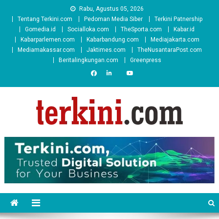
Skip
Rabu, Agustus 05, 2026
to
Tentang Terkini.com
Pedoman Media Siber
Terkini Patnership
content
Gomedia.id
Socialloka.com
TheSporta.com
Kabar.id
Kabarparlemen.com
Kabarbandung.com
Mediajakarta.com
Mediamakassar.com
Jaktimes.com
TheNusantaraPost.com
Beritalingkungan.com
Greenpress