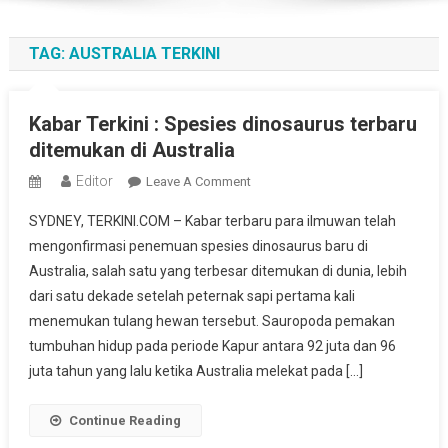
TAG:
AUSTRALIA TERKINI
Kabar Terkini : Spesies dinosaurus terbaru
ditemukan di Australia
Editor
On
Leave A Comment
Kabar
SYDNEY, TERKINI.COM – Kabar terbaru para ilmuwan telah
Terkini
mengonfirmasi penemuan spesies dinosaurus baru di
:
Australia, salah satu yang terbesar ditemukan di dunia, lebih
Spesies
dari satu dekade setelah peternak sapi pertama kali
Dinosaurus
Terbaru
menemukan tulang hewan tersebut. Sauropoda pemakan
Ditemukan
tumbuhan hidup pada periode Kapur antara 92 juta dan 96
Di
juta tahun yang lalu ketika Australia melekat pada […]
Australia
Continue Reading