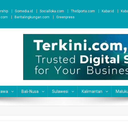
ership
Gomedia.id
Socialloka.com
TheSporta.com
Kabar.id
Kab
t.com
Beritalingkungan.com
Greenpress
Jawa
Bali-Nusa
Sulawesi
Kalimantan
Maluk