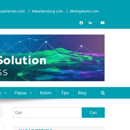
arparlemen.com
Kabarbandung.com
Mediajakarta.com
u
Papua
Kolom
Tips
Blog
Cari
untuk: