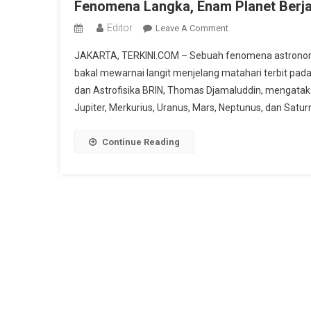
Fenomena Langka, Enam Planet Berja
Editor
On
Leave A Comment
Fenomena
JAKARTA, TERKINI.COM – Sebuah fenomena astronomi u
Langka,
bakal mewarnai langit menjelang matahari terbit pada 
Enam
dan Astrofisika BRIN, Thomas Djamaluddin, mengataka
Planet
Jupiter, Merkurius, Uranus, Mars, Neptunus, dan Saturn
Berjajar
Muncul
Pada
Continue Reading
3-
4
Juni
2024