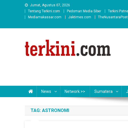
Skip
Jumat, Agustus 07, 2026
to
Tentang Terkini.com
Pedoman Media Siber
Terkini Patn
content
Mediamakassar.com
Jaktimes.com
TheNusantaraPos
News
Network >>
Sumatera
TAG:
ASTRONOMI