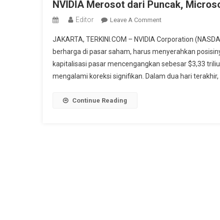
NVIDIA Merosot dari Puncak, Microso
Editor
On
Leave A Comment
NVIDIA
JAKARTA, TERKINI.COM – NVIDIA Corporation (NASDAQ
Merosot
berharga di pasar saham, harus menyerahkan posisiny
Dari
kapitalisasi pasar mencengangkan sebesar $3,33 trili
Puncak,
mengalami koreksi signifikan. Dalam dua hari terakhir, 
Microsoft
Dan
Apple
Continue Reading
Ambil
Alih
Mahkota