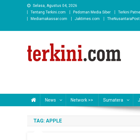
Skip
Selasa, Agustus 04, 2026
to
Tentang Terkini.com
Pedoman Media Siber
Terkini Patn
content
Mediamakassar.com
Jaktimes.com
TheNusantaraPos
News
Network >>
Sumatera
TAG:
APPLE