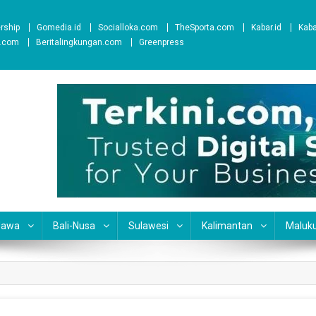
ership
Gomedia.id
Socialloka.com
TheSporta.com
Kabar.id
Kab
t.com
Beritalingkungan.com
Greenpress
Jawa
Bali-Nusa
Sulawesi
Kalimantan
Maluk