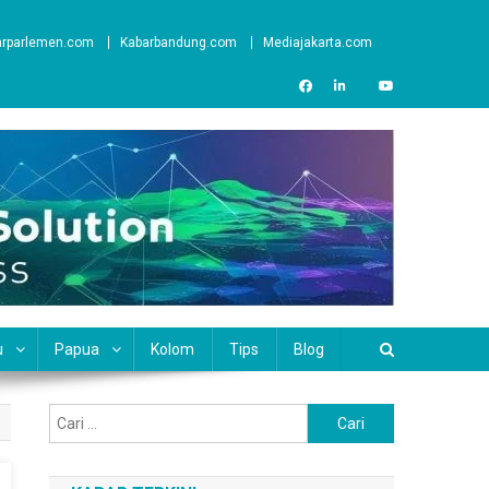
arparlemen.com
Kabarbandung.com
Mediajakarta.com
u
Papua
Kolom
Tips
Blog
Cari
untuk: