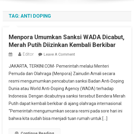
TAG:
ANTI DOPING
Menpora Umumkan Sanksi WADA Dicabut,
Merah Putih Diizinkan Kembali Berkibar
Editor
On
Leave A Comment
Menpora
JAKARTA, TERKINI.COM- Pemerintah melalui Menteri
Umumkan
Pemuda dan Olahraga (Menpora) Zainudin Amali secara
Sanksi
resmi mengumumkan pencabutan sanksi Badan Anti-Doping
WADA
Dunia atau World Anti-Doping Agency (WADA) terhadap
Dicabut,
Merah
Indonesia. Dengan dicabutnya sanksi tersebut Bendera Merah
Putih
Putih dapat kembali berkibar di ajang olahraga internasional.
Diizinkan
“Pemerintah mengumumkan secara resmi pada sore hari ini
Kembali
bahwa kita sudah bisa menjadi tuan rumah untuk […]
Berkibar
Continue Reading