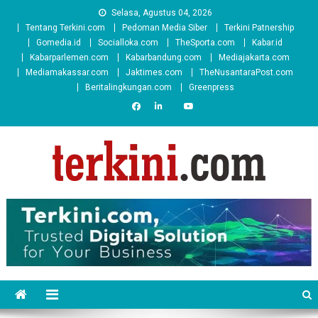
Skip
Selasa, Agustus 04, 2026
to
Tentang Terkini.com
Pedoman Media Siber
Terkini Patnership
content
Gomedia.id
Socialloka.com
TheSporta.com
Kabar.id
Kabarparlemen.com
Kabarbandung.com
Mediajakarta.com
Mediamakassar.com
Jaktimes.com
TheNusantaraPost.com
Beritalingkungan.com
Greenpress