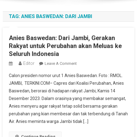
TAG:
ANIES BASWEDAN: DARI JAMBI
Anies Baswedan: Dari Jambi, Gerakan
Rakyat untuk Perubahan akan Meluas ke
Seluruh Indonesia
Editor
On
Leave A Comment
Anies
Calon presiden nomor urut 1 Anies Baswedan. Foto : RMOL.
Baswedan:
JAMBI, TERKINI.COM– Capres dari Koalisi Perubahan, Anies
Dari
Baswedan, berorasi di hadapan rakyat Jambi, Kamis 14
Jambi,
Desember 2023. Dalam orasinya yang membakar semangat,
Gerakan
Rakyat
Anies menyeru agar rakyat tetap solid bersama gerakan
Untuk
perubahan yang kian membesar dan tak terbendung di Tanah
Perubahan
Air. Anies meminta warga Jambi tidak […]
Akan
Meluas
Continue Reading