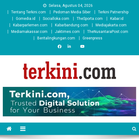
Skip
Selasa, Agustus 04, 2026
to
Tentang Terkini.com
Pedoman Media Siber
Terkini Patnership
content
Gomedia.id
Socialloka.com
TheSporta.com
Kabar.id
Kabarparlemen.com
Kabarbandung.com
Mediajakarta.com
Mediamakassar.com
Jaktimes.com
TheNusantaraPost.com
Beritalingkungan.com
Greenpress