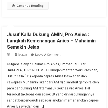
Ada
Continue Reading
Di
Paslon
AMIN
Jusuf Kalla Dukung AMIN, Pro Anies :
Langkah Kemenangan Anies – Muhaimin
Semakin Jelas
Editor
On
Leave A Comment
Jusuf
Ketgam : Sekjen Seknas Pro Anies, Emmanuel Tular.
Kalla
JAKARTA, TERKINI.COM– Dukungan mantan Wakil Presiden,
Dukung
Jusuf Kalla (JK) kepada capres Anies Baswedan dan
AMIN,
cawapres Muhaimin Iskandar (AMIN) disambut gembira oleh
Pro
Anies
para pendukung AMIN termasuk Seknas Pro Anies. Hal
:
tersebut tak lepas dari sosok JK yang dinilai dukungannya
Langkah
sangat berpengaruh sebagai langkah memenangkan capres
Kemenangan
Anies Baswedan dan […]