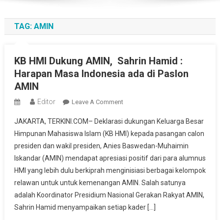
TAG:
AMIN
KB HMI Dukung AMIN, Sahrin Hamid :
Harapan Masa Indonesia ada di Paslon
AMIN
Editor
On
Leave A Comment
KB
JAKARTA, TERKINI.COM– Deklarasi dukungan Keluarga Besar
HMI
Himpunan Mahasiswa Islam (KB HMI) kepada pasangan calon
Dukung
presiden dan wakil presiden, Anies Baswedan-Muhaimin
AMIN,
Iskandar (AMIN) mendapat apresiasi positif dari para alumnus
Sahrin
Hamid
HMI yang lebih dulu berkiprah menginisiasi berbagai kelompok
:
relawan untuk untuk kemenangan AMIN. Salah satunya
Harapan
adalah Koordinator Presidium Nasional Gerakan Rakyat AMIN,
Masa
Sahrin Hamid menyampaikan setiap kader […]
Indonesia