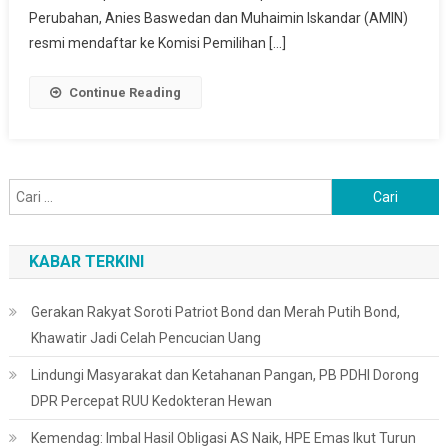
Resmi
Perubahan, Anies Baswedan dan Muhaimin Iskandar (AMIN)
Daftar
resmi mendaftar ke Komisi Pemilihan […]
Capres
Dan
Continue Reading
Cawapres
Ke
KPU
Cari
untuk:
KABAR TERKINI
Gerakan Rakyat Soroti Patriot Bond dan Merah Putih Bond,
Khawatir Jadi Celah Pencucian Uang
Lindungi Masyarakat dan Ketahanan Pangan, PB PDHI Dorong
DPR Percepat RUU Kedokteran Hewan
Kemendag: Imbal Hasil Obligasi AS Naik, HPE Emas Ikut Turun