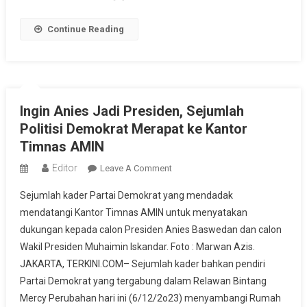
Anies
–
Continue Reading
Muhaimin
Semakin
Jelas
Ingin Anies Jadi Presiden, Sejumlah
Politisi Demokrat Merapat ke Kantor
Timnas AMIN
Editor
On
Leave A Comment
Ingin
Sejumlah kader Partai Demokrat yang mendadak
Anies
mendatangi Kantor Timnas AMIN untuk menyatakan
Jadi
dukungan kepada calon Presiden Anies Baswedan dan calon
Presiden,
Wakil Presiden Muhaimin Iskandar. Foto : Marwan Azis.
Sejumlah
Politisi
JAKARTA, TERKINI.COM– Sejumlah kader bahkan pendiri
Demokrat
Partai Demokrat yang tergabung dalam Relawan Bintang
Merapat
Mercy Perubahan hari ini (6/12/2o23) menyambangi Rumah