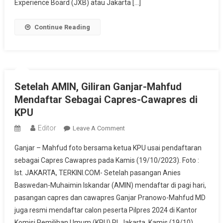
Experience Board (JXB) atau Jakarta […]
Timnas
AMIN
Continue Reading
Setelah AMIN, Giliran Ganjar-Mahfud
Mendaftar Sebagai Capres-Cawapres di
KPU
Editor
On
Leave A Comment
Setelah
Ganjar – Mahfud foto bersama ketua KPU usai pendaftaran
AMIN,
sebagai Capres Cawapres pada Kamis (19/10/2023). Foto :
Giliran
Ist. JAKARTA, TERKINI.COM- Setelah pasangan Anies
Ganjar-
Baswedan-Muhaimin Iskandar (AMIN) mendaftar di pagi hari,
Mahfud
Mendaftar
pasangan capres dan cawapres Ganjar Pranowo-Mahfud MD
Sebagai
juga resmi mendaftar calon peserta Pilpres 2024 di Kantor
Capres-
Komisi Pemilihan Umum (KPU) RI, Jakarta, Kamis (19/10).