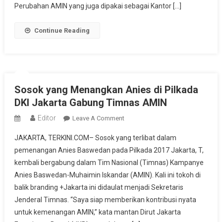
Ke
Perubahan AMIN yang juga dipakai sebagai Kantor […]
Kantor
Timnas
Continue Reading
AMIN
Sosok yang Menangkan Anies di Pilkada
DKI Jakarta Gabung Timnas AMIN
Editor
On
Leave A Comment
Sosok
JAKARTA, TERKINI.COM– Sosok yang terlibat dalam
Yang
pemenangan Anies Baswedan pada Pilkada 2017 Jakarta, T,
Menangkan
kembali bergabung dalam Tim Nasional (Timnas) Kampanye
Anies
Anies Baswedan-Muhaimin Iskandar (AMIN). Kali ini tokoh di
Di
Pilkada
balik branding +Jakarta ini didaulat menjadi Sekretaris
DKI
Jenderal Timnas. “Saya siap memberikan kontribusi nyata
Jakarta
untuk kemenangan AMIN,” kata mantan Dirut Jakarta
Gabung