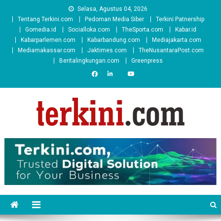
Skip
Selasa, Agustus 04, 2026
to
Tentang Terkini.com
Pedoman Media Siber
Terkini Patnership
content
Gomedia.id
Socialloka.com
TheSporta.com
Kabar.id
Kabarparlemen.com
Kabarbandung.com
Mediajakarta.com
Mediamakassar.com
Jaktimes.com
TheNusantaraPost.com
Beritalingkungan.com
Greenpress