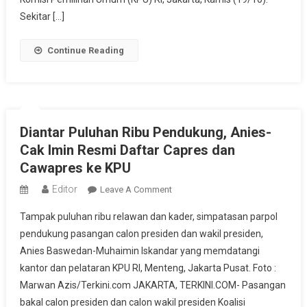
Cawapres
Sekitar […]
Di
KPU
Continue Reading
Diantar Puluhan Ribu Pendukung, Anies-
Cak Imin Resmi Daftar Capres dan
Cawapres ke KPU
Editor
On
Leave A Comment
Diantar
Tampak puluhan ribu relawan dan kader, simpatasan parpol
Puluhan
pendukung pasangan calon presiden dan wakil presiden,
Ribu
Anies Baswedan-Muhaimin Iskandar yang memdatangi
Pendukung,
kantor dan pelataran KPU RI, Menteng, Jakarta Pusat. Foto :
Anies-
Cak
Marwan Azis/Terkini.com JAKARTA, TERKINI.COM- Pasangan
Imin
bakal calon presiden dan calon wakil presiden Koalisi