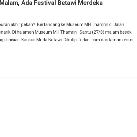
alam, Ada Festival Betawi Merdeka
buran akhir pekan? Bertandang ke Museum MH Thamrin di Jalan
 menarik. Di halaman Museum MH Thamrin , Sabtu (27/8) malam besok,
ng diinisiasi Kaukus Muda Betawi. Dikutip Terkini.com dari laman resmi