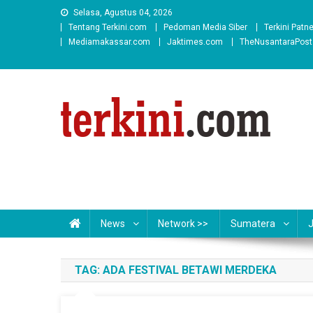
Skip
Selasa, Agustus 04, 2026
to
Tentang Terkini.com
Pedoman Media Siber
Terkini Patn
content
Mediamakassar.com
Jaktimes.com
TheNusantaraPos
News
Network >>
Sumatera
TAG:
ADA FESTIVAL BETAWI MERDEKA