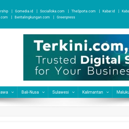
ership
Gomedia.id
Socialloka.com
TheSporta.com
Kabar.id
Kab
t.com
Beritalingkungan.com
Greenpress
Jawa
Bali-Nusa
Sulawesi
Kalimantan
Maluk