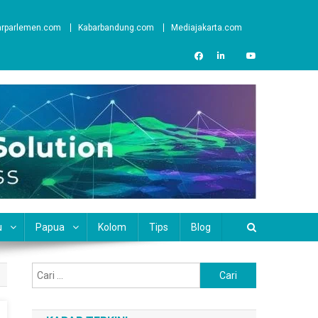
arparlemen.com
Kabarbandung.com
Mediajakarta.com
u
Papua
Kolom
Tips
Blog
Cari
untuk: