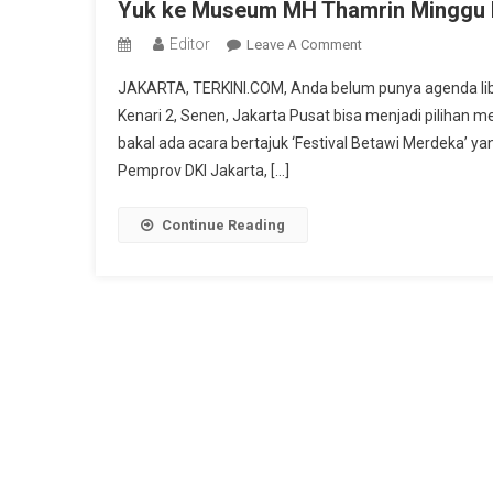
Yuk ke Museum MH Thamrin Minggu M
Editor
On
Leave A Comment
Yuk
JAKARTA, TERKINI.COM, Anda belum punya agenda li
Ke
Kenari 2, Senen, Jakarta Pusat bisa menjadi pilihan
Museum
bakal ada acara bertajuk ‘Festival Betawi Merdeka’ ya
MH
Pemprov DKI Jakarta, […]
Thamrin
Minggu
Malam,
Continue Reading
Ada
Festival
Betawi
Merdeka