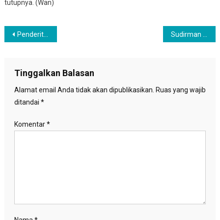
tutupnya. (Wan)
Navigasi
Penderita ODHA Rentan Terpapar Corona, Kemenkes Siapkan Obat ARV Secara Gratis
Sudirman Said Sayangkan Penutupan STAN
pos
Tinggalkan Balasan
Alamat email Anda tidak akan dipublikasikan.
Ruas yang wajib
ditandai
*
Komentar
*
Nama
*