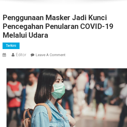
Penggunaan Masker Jadi Kunci
Pencegahan Penularan COVID-19
Melalui Udara
Terkini
Editor
On
Leave A Comment
Penggunaan
Masker
Jadi
Kunci
Pencegahan
Penularan
COVID-
19
Melalui
Udara