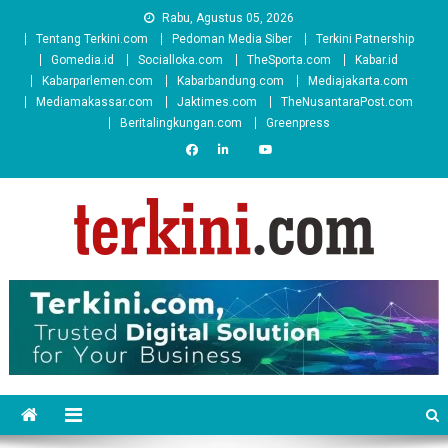
Skip
Rabu, Agustus 05, 2026
to
Tentang Terkini.com
Pedoman Media Siber
Terkini Patnership
content
Gomedia.id
Socialloka.com
TheSporta.com
Kabar.id
Kabarparlemen.com
Kabarbandung.com
Mediajakarta.com
Mediamakassar.com
Jaktimes.com
TheNusantaraPost.com
Beritalingkungan.com
Greenpress