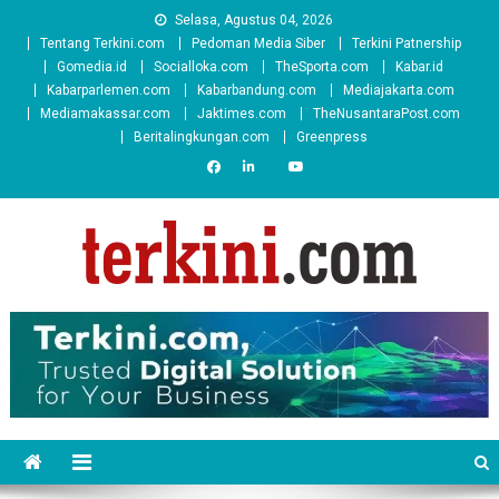
Skip
Selasa, Agustus 04, 2026
to
Tentang Terkini.com
Pedoman Media Siber
Terkini Patnership
content
Gomedia.id
Socialloka.com
TheSporta.com
Kabar.id
Kabarparlemen.com
Kabarbandung.com
Mediajakarta.com
Mediamakassar.com
Jaktimes.com
TheNusantaraPost.com
Beritalingkungan.com
Greenpress