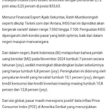
meskipun Indeks LQ45 sedikit terkoreksi dengan penurunan 2,12
poin atau 0,25 persen di posisi 833,63.
Menurut Financial Expert Ajaib Sekuritas, Ratih Mustikoningsih
seperti dikutip Terkini.com dari Antara, IHSG hari ini diprediksi akan
bergerak variatif dalam range 7.050 hingga 7.100. Penguatan IHSG
dipengaruhi oleh kondisi pasar yang lebih optimis, baik dari dalam
negeri maupun mancanegara.
Dari dalam negeri, Bank Indonesia (BI) melaporkan bahwa jumlah
uang beredar (M2) pada November 2024 tumbuh 7 persen secara
tahunan (yoy), sedikit meningkat dibandingkan bulan sebelumnya
yang hanya tumbuh 6,8 persen (yoy). Peningkatan ini didorong oleh
penyaluran kredit yang tercatat tumbuh 10,1 persen (yoy), dengan
kredit konsumsi dan kredit investasi masing-masing tumbuh 10,8
persen dan 12,8 persen (yoy).
Dari sisi global, pasar masih merespons positif data inflasi Price
Consumer Index (PCE) di Amerika Serikat yang menunjukkan