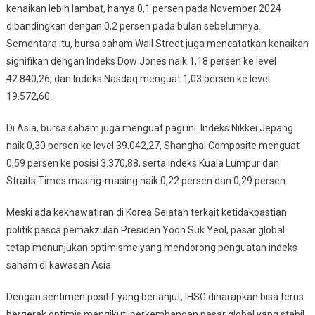
kenaikan lebih lambat, hanya 0,1 persen pada November 2024
dibandingkan dengan 0,2 persen pada bulan sebelumnya.
Sementara itu, bursa saham Wall Street juga mencatatkan kenaikan
signifikan dengan Indeks Dow Jones naik 1,18 persen ke level
42.840,26, dan Indeks Nasdaq menguat 1,03 persen ke level
19.572,60.
Di Asia, bursa saham juga menguat pagi ini. Indeks Nikkei Jepang
naik 0,30 persen ke level 39.042,27, Shanghai Composite menguat
0,59 persen ke posisi 3.370,88, serta indeks Kuala Lumpur dan
Straits Times masing-masing naik 0,22 persen dan 0,29 persen.
Meski ada kekhawatiran di Korea Selatan terkait ketidakpastian
politik pasca pemakzulan Presiden Yoon Suk Yeol, pasar global
tetap menunjukan optimisme yang mendorong penguatan indeks
saham di kawasan Asia.
Dengan sentimen positif yang berlanjut, IHSG diharapkan bisa terus
bergerak optimis mengikuti perkembangan pasar global yang stabil