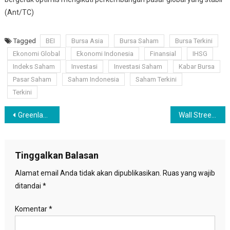
(Ant/TC)
Tagged
BEI
Bursa Asia
Bursa Saham
Bursa Terkini
Ekonomi Global
Ekonomi Indonesia
Finansial
IHSG
Indeks Saham
Investasi
Investasi Saham
Kabar Bursa
Pasar Saham
Saham Indonesia
Saham Terkini
Terkini
Navigasi
Greenland Tolak Usulan Donald Trump untuk Menguasai Wilayahnya
Wall Street Menguat Jelang Libur Natal, Meta, Apple dan Nvidia Cemerlang
pos
Tinggalkan Balasan
Alamat email Anda tidak akan dipublikasikan.
Ruas yang wajib
ditandai
*
Komentar
*