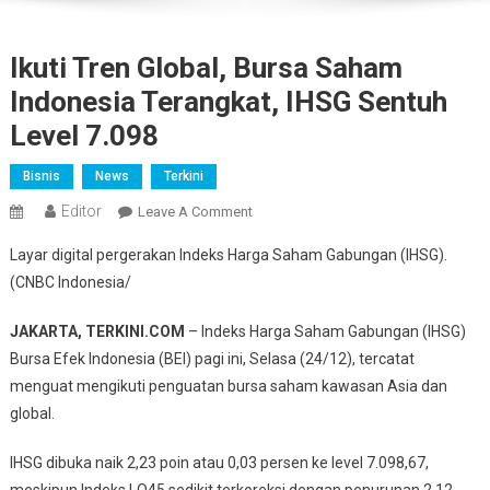
Ikuti Tren Global, Bursa Saham
Indonesia Terangkat, IHSG Sentuh
Level 7.098
Bisnis
News
Terkini
Editor
On
Leave A Comment
Ikuti
Layar digital pergerakan Indeks Harga Saham Gabungan (IHSG).
Tren
(CNBC Indonesia/
Global,
Bursa
JAKARTA, TERKINI.COM
– Indeks Harga Saham Gabungan (IHSG)
Saham
Bursa Efek Indonesia (BEI) pagi ini, Selasa (24/12), tercatat
Indonesia
menguat mengikuti penguatan bursa saham kawasan Asia dan
Terangkat,
IHSG
global.
Sentuh
IHSG dibuka naik 2,23 poin atau 0,03 persen ke level 7.098,67,
Level
7.098