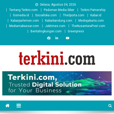
Skip
Selasa, Agustus 04, 2026
to
Tentang Terkini.com
Pedoman Media Siber
Terkini Patnership
content
Gomedia.id
Socialloka.com
TheSporta.com
Kabar.id
Kabarparlemen.com
Kabarbandung.com
Mediajakarta.com
Mediamakassar.com
Jaktimes.com
TheNusantaraPost.com
Beritalingkungan.com
Greenpress