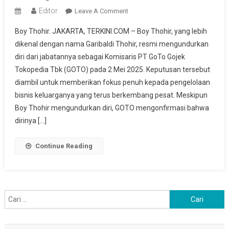
Editor
On
Leave A Comment
Langkah
Boy Thohir. JAKARTA, TERKINI.COM – Boy Thohir, yang lebih
Strategis
dikenal dengan nama Garibaldi Thohir, resmi mengundurkan
Boy
diri dari jabatannya sebagai Komisaris PT GoTo Gojek
Thohir,
Tokopedia Tbk (GOTO) pada 2 Mei 2025. Keputusan tersebut
Mundur
Dari
diambil untuk memberikan fokus penuh kepada pengelolaan
GOTO
bisnis keluarganya yang terus berkembang pesat. Meskipun
Untuk
Boy Thohir mengundurkan diri, GOTO mengonfirmasi bahwa
Kembangkan
dirinya […]
Usaha
Keluarga
Continue Reading
Cari
untuk: