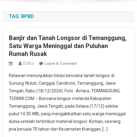
TAG:
BPBD
Banjir dan Tanah Longsor di Temanggung,
Satu Warga Meninggal dan Puluhan
Rumah Rusak
Editor
On
Leave A Comment
Banjir
Relawan menunjukkan lokasi bencana tanah longsor di
Dan
Gunung Wuluh, Canggal, Candiroto, Temanggung, Jawa
Tanah
Tengah, Rabu (18/12/2024). Foto : Antara. TEMANGGUNG,
Longsor
TERKINI.COM – Bencana longsor melanda Kabupaten
Di
Temanggung,
Temanggung, Jawa Tengah, pada Selasa (17/12) sekitar
Satu
pukul 14.30 WIB, yang mengakibatkan satu warga meninggal
Warga
dunia setelah tertimbun material longsor. Korban, seorang
Meninggal
pria berusia 70 tahun dari Kecamatan Kranggan, […]
Dan