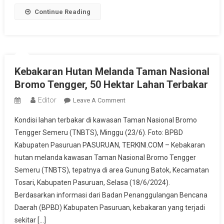
Puluhan
Continue Reading
Rumah
Rusak
Kebakaran Hutan Melanda Taman Nasional
Bromo Tengger, 50 Hektar Lahan Terbakar
Editor
On
Leave A Comment
Kebakaran
Kondisi lahan terbakar di kawasan Taman Nasional Bromo
Hutan
Tengger Semeru (TNBTS), Minggu (23/6). Foto: BPBD
Melanda
Kabupaten Pasuruan PASURUAN, TERKINI.COM – Kebakaran
Taman
hutan melanda kawasan Taman Nasional Bromo Tengger
Nasional
Bromo
Semeru (TNBTS), tepatnya di area Gunung Batok, Kecamatan
Tengger,
Tosari, Kabupaten Pasuruan, Selasa (18/6/2024).
50
Berdasarkan informasi dari Badan Penanggulangan Bencana
Hektar
Daerah (BPBD) Kabupaten Pasuruan, kebakaran yang terjadi
Lahan
sekitar […]