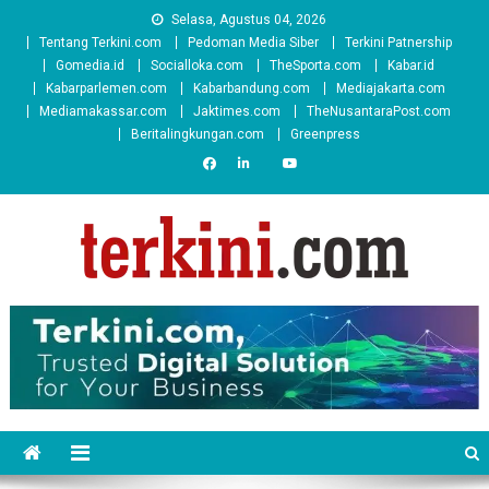
Skip
Selasa, Agustus 04, 2026
to
Tentang Terkini.com
Pedoman Media Siber
Terkini Patnership
content
Gomedia.id
Socialloka.com
TheSporta.com
Kabar.id
Kabarparlemen.com
Kabarbandung.com
Mediajakarta.com
Mediamakassar.com
Jaktimes.com
TheNusantaraPost.com
Beritalingkungan.com
Greenpress