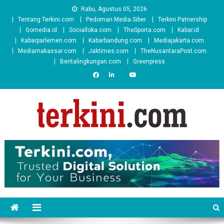
Skip
Rabu, Agustus 05, 2026
to
Tentang Terkini.com
Pedoman Media Siber
Terkini Patnership
content
Gomedia.id
Socialloka.com
TheSporta.com
Kabar.id
Kabarparlemen.com
Kabarbandung.com
Mediajakarta.com
Mediamakassar.com
Jaktimes.com
TheNusantaraPost.com
Beritalingkungan.com
Greenpress