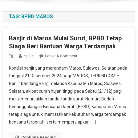
TAG:
BPBD MAROS
Banjir di Maros Mulai Surut, BPBD Tetap
Siaga Beri Bantuan Warga Terdampak
Editor
On
Leave A Comment
Banjir
Kondisi banjir yang merendam Maros, Sulawesi Selatan pada
Di
tanggal 21 Desember 2024 pagi. MAROS, TERKINI.COM –
Maros
Banjir bandang yang melanda Kabupaten Maros, Sulawesi
Mulai
Selatan, akibat curah hujan tinggi pada Sabtu (21/12) pagi,
Surut,
BPBD
mulai menunjukkan tanda-tanda surut. Namun, Badan
Tetap
Penanggulangan Bencana Daerah (BPBD) Kabupaten Maros
Siaga
tetap siaga untuk memastikan kebutuhan warga terdampak
Beri
bencana terpenuhi serta mempersiapkan […]
Bantuan
Warga
Continue Reading