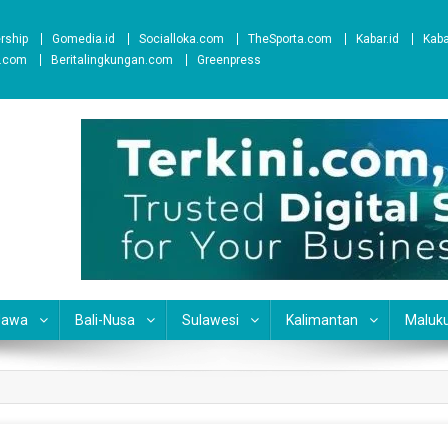
ership
Gomedia.id
Socialloka.com
TheSporta.com
Kabar.id
Kab
t.com
Beritalingkungan.com
Greenpress
Jawa
Bali-Nusa
Sulawesi
Kalimantan
Maluk