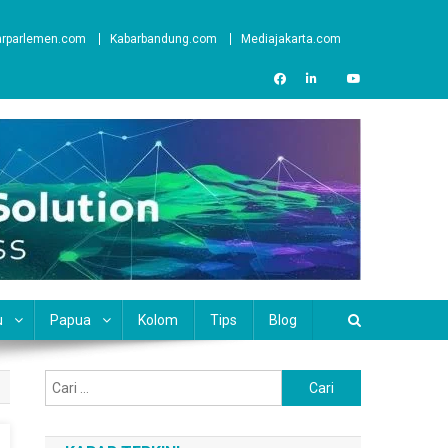
arparlemen.com
Kabarbandung.com
Mediajakarta.com
u
Papua
Kolom
Tips
Blog
Cari
untuk: