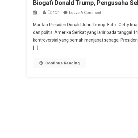
Biogafi Donald Trump, Pengusaha Se
Editor
On
Leave A Comment
Biogafi
Mantan Presiden Donald John Trump. Foto : Getty Ima
Donald
dan politisi Amerika Serikat yang lahir pada tanggal 1
Trump,
kontroversial yang pernah menjabat sebagai Presiden 
Pengusaha
[…]
Sekaligus
Mantan
Presiden
Continue Reading
Amerika
Serikat