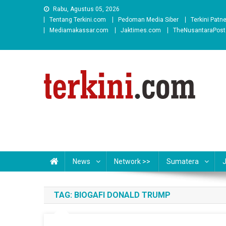
Skip
Rabu, Agustus 05, 2026
to
Tentang Terkini.com
Pedoman Media Siber
Terkini Patn
content
Mediamakassar.com
Jaktimes.com
TheNusantaraPos
News
Network >>
Sumatera
TAG:
BIOGAFI DONALD TRUMP